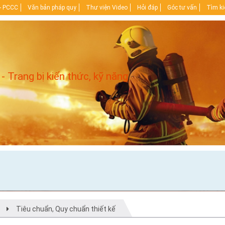
- PCCC
Văn bản pháp quy
Thư viện Video
Hỏi đáp
Góc tư vấn
Tìm k
 - Trang bị kiến thức, kỹ năng
Tiêu chuẩn, Quy chuẩn thiết kế