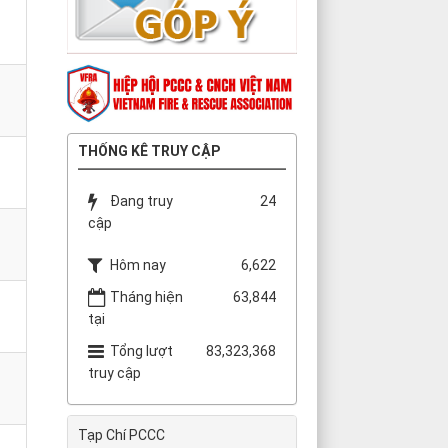
THỐNG KÊ TRUY CẬP
Đang truy
24
cập
Hôm nay
6,622
Tháng hiện
63,844
tại
Tổng lượt
83,323,368
truy cập
Tạp Chí PCCC