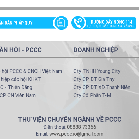
ĐƯỜNG DÂY NÓNG 114
ĂN BẢN PHÁP QUY
LỰC LƯỢNG CẢNH SÁT PCCC VÀ CNCH
ÀN HỘI - PCCC
DOANH NGHIỆP
p hội PCCC & CNCH Việt Nam
Cty TNHH Young City
 hiệp các hội KHKT
Cty CP ĐT Gia Thy
C - Thiên Đăng
Cty CP ĐT XD Thanh Niên
 CP CN Viễn Nam
Cty Cổ Phần T-M
THƯ VIỆN CHUYÊN NGÀNH VỀ PCCC
Điện thoại:
08888 73366
Email:
www.pccc.io@gmail.com