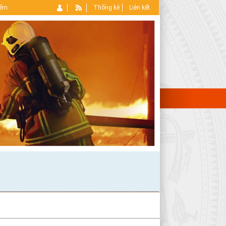
iếm
Thống kê
Liên kết