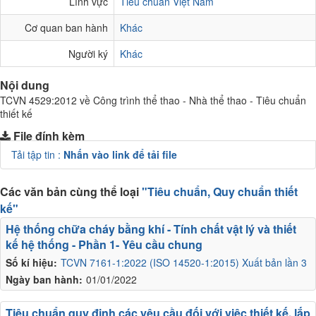
Lĩnh vực
Tiêu chuẩn Việt Nam
Cơ quan ban hành
Khác
Người ký
Khác
Nội dung
TCVN 4529:2012 về Công trình thể thao - Nhà thể thao - Tiêu chuẩn
thiết kế
File đính kèm
Tải tập tin :
Nhấn vào link để tải file
Các văn bản cùng thể loại
"Tiêu chuẩn, Quy chuẩn thiết
kế"
Hệ thống chữa cháy bằng khí - Tính chất vật lý và thiết
kế hệ thống - Phần 1- Yêu cầu chung
Số kí hiệu:
TCVN 7161-1:2022 (ISO 14520-1:2015) Xuất bản lần 3
Ngày ban hành:
01/01/2022
Tiêu chuẩn quy định các yêu cầu đối với việc thiết kế, lắp