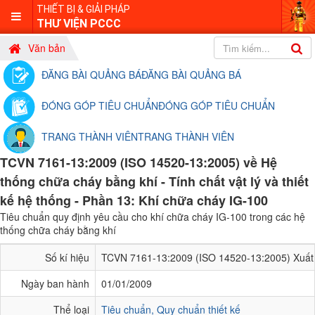
THIẾT BỊ & GIẢI PHÁP
THƯ VIỆN PCCC
Văn bản
ĐĂNG BÀI QUẢNG BÁ
ĐĂNG BÀI QUẢNG BÁ
ĐÓNG GÓP TIÊU CHUẨN
ĐÓNG GÓP TIÊU CHUẨN
TRANG THÀNH VIÊN
TRANG THÀNH VIÊN
TCVN 7161-13:2009 (ISO 14520-13:2005) về Hệ
thống chữa cháy bằng khí - Tính chất vật lý và thiết
kế hệ thống - Phần 13: Khí chữa cháy IG-100
Tiêu chuẩn quy định yêu cầu cho khí chữa cháy IG-100 trong các hệ
thống chữa cháy bằng khí
Số kí hiệu
TCVN 7161-13:2009 (ISO 14520-13:2005) Xuất 
Ngày ban hành
01/01/2009
Thể loại
Tiêu chuẩn, Quy chuẩn thiết kế