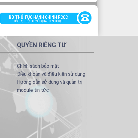
BỘ THỦ TỤC HÀNH CHÍNH PCCC
HỖ TRỢ TRỰC TUYẾN QUA ĐIỆN THOẠI
QUYỀN RIÊNG TƯ
Chính sách bảo mật
Điều khoản và điều kiện sử dụng
Hướng dẫn sử dụng và quản trị
module tin tức