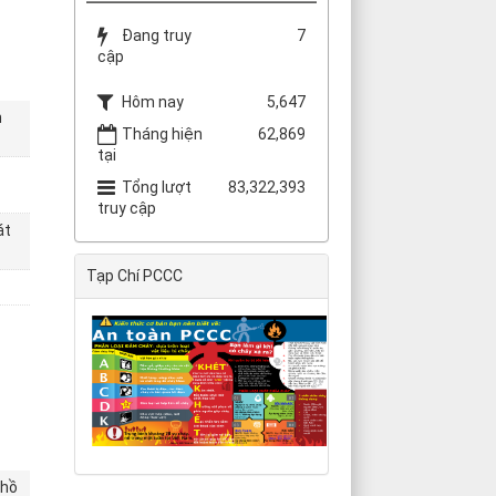
Đang truy
7
cập
Hôm nay
5,647
h
Tháng hiện
62,869
tại
Tổng lượt
83,322,393
truy cập
át
Tạp Chí PCCC
 hồ