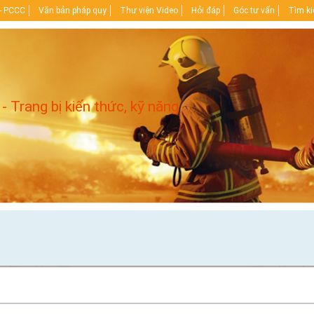
- PCCC
Văn bản pháp quy
Thư viện Video
Hỏi đáp
Góc tư vấn
Tìm k
 - Trang bị kiến thức, kỹ năng