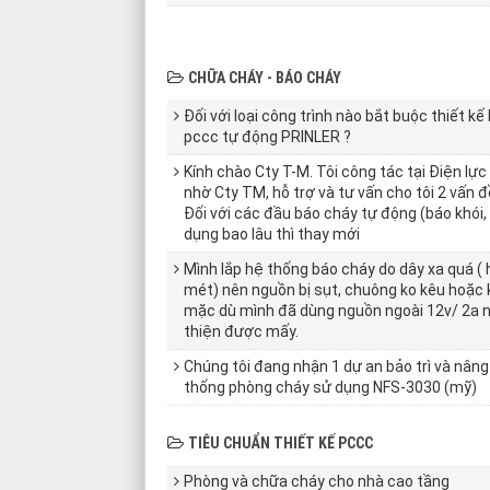
CHỮA CHÁY - BÁO CHÁY
Đối với loại công trình nào bắt buộc thiết kế
pccc tự động PRINLER ?
Kính chào Cty T-M. Tôi công tác tại Điện lực 
nhờ Cty TM, hỗ trợ và tư vấn cho tôi 2 vấn đ
Đối với các đầu báo cháy tự động (báo khói,
dụng bao lâu thì thay mới
Mình lắp hệ thống báo cháy do dây xa quá (
mét) nên nguồn bị sụt, chuông ko kêu hoặc 
mặc dù mình đã dùng nguồn ngoài 12v/ 2a n
thiện được mấy.
Chúng tôi đang nhận 1 dự an bảo trì và nân
thống phòng cháy sử dụng NFS-3030 (mỹ)
TIÊU CHUẨN THIẾT KẾ PCCC
Phòng và chữa cháy cho nhà cao tầng