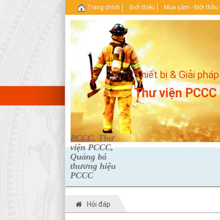
Trang chính
Giới thiệu
Mua sắm - Mời thầu 
Thiết bị & Giải pháp
Thư viện PCCC
PCCC, Thư
viện PCCC,
Quảng bá
thương hiệu
PCCC
Hỏi đáp