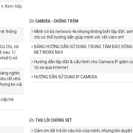
Xem tiếp
CAMERA - CHỐNG TRỘM
 hệ thống
Mình có bộ networx 4x nhưng không biết lắp đặt. an
chị có thể hướng dẩn giúp mình với. rất cảm ơn!
Củ Chi, tôi
BẢNG HƯỚNG DẪN SỬ DỤNG TRUNG TÂM BÁO ĐỘNG
ề sau: 1/
NETWORX NX4
 nhiệt) sử
Hướng dẫn lắp đặt & cấu hình cho Camera IP giám s
từ xa qua Internet
 hàng nghìn
HƯỚNG DẪN SỬ DỤNG IP CAMERA
kêu rất nhỏ
hưng ko cải
g cấp hệ
THU LÔI CHỐNG SÉT
Cảm ơn đã trả lời câu hỏi của mình, nhưng khi duyệt