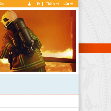
iếm
Thống kê
Liên kết