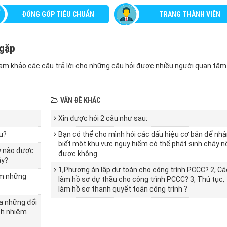
ĐÓNG GÓP TIÊU CHUẨN
TRANG THÀNH VIÊN
 gặp
ham khảo các câu trả lời cho những câu hỏi được nhiều người quan tâm
VẤN ĐỀ KHÁC
Xin được hỏi 2 câu như sau:
u?
Bạn có thể cho mình hỏi các dấu hiệu cơ bản để nh
biết một khu vực nguy hiểm có thể phát sinh cháy n
y nào được
được không.
áy?
1,Phương án lập dự toán cho công trình PCCC? 2, C
ồm những
làm hồ sơ dự thầu cho công trình PCCC? 3, Thủ tục,
làm hồ sơ thanh quyết toán công trình ?
a những đối
ch nhiệm