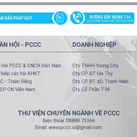
ĐƯỜNG DÂY NÓNG 114
ĂN BẢN PHÁP QUY
LỰC LƯỢNG CẢNH SÁT PCCC VÀ CNCH
ÀN HỘI - PCCC
DOANH NGHIỆP
p hội PCCC & CNCH Việt Nam
Cty TNHH Young City
 hiệp các hội KHKT
Cty CP ĐT Gia Thy
C - Thiên Đăng
Cty CP ĐT XD Thanh Niên
 CP CN Viễn Nam
Cty Cổ Phần T-M
THƯ VIỆN CHUYÊN NGÀNH VỀ PCCC
Điện thoại:
08888 73366
Email:
www.pccc.io@gmail.com