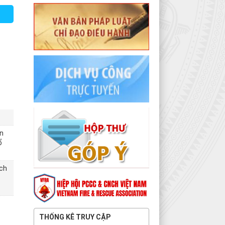
ận
ổ
ách
THỐNG KÊ TRUY CẬP