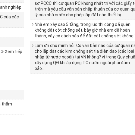
sơ PCCC thì cơ quan PC không nhất trí với các giấy 
doanh nghiệp
trên mà yêu cầu văn bản chấp thuận của cơ quan q
lý của nhà nước cho phép lắp đặt các thiết bị
CC của các
Nhà em xây cao 5 tầng, trong lúc thi công đã quên
không đặt cột chống sét. bây giờ nhà em đã hoàn
thành, vậy có cách nào để đặt cột chống sét không 
Làm ơn cho mình hỏi: Có văn bản nào của cơ quan n
cho lắp đặt các kim chống sét tia điện đạo (các loại
Xem tiếp
nhập từ nước ngoài) tại VN không? vì trong Quy chu
xây dựng QĐ khi áp dụng TC nước ngoài phải đảm
bảo....
n thẩm