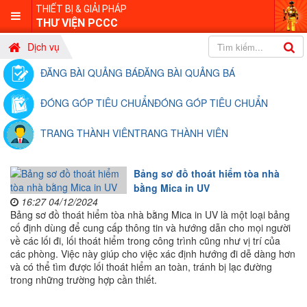
THIẾT BỊ & GIẢI PHÁP
THƯ VIỆN PCCC
Dịch vụ
ĐĂNG BÀI QUẢNG BÁ
ĐĂNG BÀI QUẢNG BÁ
ĐÓNG GÓP TIÊU CHUẨN
ĐÓNG GÓP TIÊU CHUẨN
TRANG THÀNH VIÊN
TRANG THÀNH VIÊN
Bảng sơ đồ thoát hiểm tòa nhà
bằng Mica in UV
16:27 04/12/2024
Bảng sơ đồ thoát hiểm tòa nhà bằng Mica in UV là một loại bảng
cố định dùng để cung cấp thông tin và hướng dẫn cho mọi người
về các lối đi, lối thoát hiểm trong công trình cũng như vị trí của
các phòng. Việc này giúp cho việc xác định hướng đi dễ dàng hơn
và có thể tìm được lối thoát hiểm an toàn, tránh bị lạc đường
trong những trường hợp cần thiết.