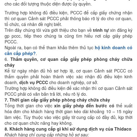
cho các đối tượng thuộc diện được ủy quyền.
Trường hợp không đủ điều kiện, PCCC để cấp giấy chứng nhận
thì cơ quan Cảnh sát PCCC phải thông báo rõ lý do cho cơ quan,
tổ chức, cá nhân đề nghị biết.
Trên đây chúng tôi vừa giới thiệu cho bạn về
trình tự
xin đăng ký
gp pccc, tiếp theo chúng ta cũng tìm hiểu nơi cấp giấy phép
PCCC.
Ngoài ra, bạn có thể tham khảo thêm thủ tục
hộ kinh doanh có
cần cấp phép?
.
6.
Thẩm quyền, cơ quan cấp giấy phép phòng cháy chữa
cháy
Kể từ ngày nhận đủ hồ sơ hợp lệ, cơ quan Cảnh sát PCCC có
thẩm quyền phải hoàn thành việc xác nhận đủ điều kiện kinh
doanh,
dịch vụ PCCC
cho doanh nghiệp, cơ sở.
Trường hợp không đủ điều kiện để xác nhận thì cơ quan Cảnh sát
PCCC phải có văn bản trả lời, nêu rõ lý do.
7. Thời gian cấp giấy phép phòng cháy chữa cháy
Tổng thời gian cho việc
xin giấy phép đến bước có
thể xuất
hóa đơn cho khách hàng thời gian kéo dài khoảng 10 – 15 ngày
làm việc. Tùy thuộc vào việc giấy tờ cung cấp có đầy đủ, kịp thời
cho cơ quan chức năng hay không.
8. Khách hàng cung cấp gì khi sử dụng dịch vụ của Thidaco
Khách hàng chỉ cung cấp những hồ sơ sau: