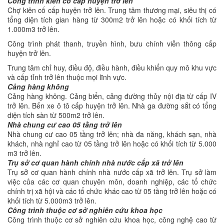
Công trình kiên cố cấp huyện trở lên
Chợ kiên cố cấp huyện trở lên. Trung tâm thương mại, siêu thị có
tổng diện tích gian hàng từ 300m2 trở lên hoặc có khối tích từ
1.000m3 trở lên.
Công trình phát thanh, truyền hình, bưu chính viễn thông cấp
huyện trở lên.
Trung tâm chỉ huy, điều độ, điều hành, điều khiển quy mô khu vực
và cấp tỉnh trở lên thuộc mọi lĩnh vực.
Cảng hàng không
Cảng hàng không. Cảng biển, cảng đường thủy nội địa từ cấp IV
trở lên. Bến xe ô tô cấp huyện trở lên. Nhà ga đường sắt có tổng
diện tích sàn từ 500m2 trở lên.
Nhà chung cư cao 05 tầng trở lên
Nhà chung cư cao 05 tầng trở lên; nhà đa năng, khách sạn, nhà
khách, nhà nghỉ cao từ 05 tầng trở lên hoặc có khối tích từ 5.000
m3 trở lên.
Trụ sở cơ quan hành chính nhà nước cấp xã trở lên
Trụ sở cơ quan hành chính nhà nước cấp xã trở lên. Trụ sở làm
việc của các cơ quan chuyên môn, doanh nghiệp, các tổ chức
chính trị xã hội và các tổ chức khác cao từ 05 tầng trở lên hoặc có
khối tích từ 5.000m3 trở lên.
Công trình thuộc cơ sở nghiên cứu khoa học
Công trình thuộc cơ sở nghiên cứu khoa học, công nghệ cao từ