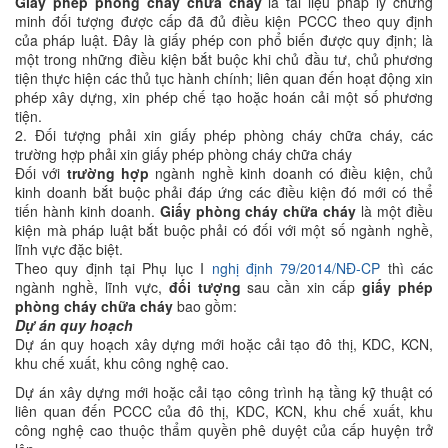
Giấy phép phòng cháy chữa cháy
là tài liệu pháp lý chứng
minh đối tượng được cấp đã đủ điều kiện PCCC theo quy định
của pháp luật. Đây là giấy phép con phổ biến được quy định; là
một trong những điều kiện bắt buộc khi chủ đầu tư, chủ phương
tiện thực hiện các thủ tục hành chính; liên quan đến hoạt động xin
phép xây dựng, xin phép chế tạo hoặc hoán cải một số phương
tiện.
2. Đối tượng phải xin giấy phép phòng cháy chữa cháy, các
trường hợp phải xin giấy phép phòng cháy chữa cháy
Đối với
trường hợp
ngành nghề kinh doanh có điều kiện, chủ
kinh doanh bắt buộc phải đáp ứng các điều kiện đó mới có thể
tiến hành kinh doanh.
Giấy phòng cháy chữa cháy
là một điều
kiện mà pháp luật bắt buộc phải có đối với một số ngành nghề,
lĩnh vực đặc biệt.
Theo quy định tại Phụ lục I
nghị định 79/2014/NĐ-CP
thì các
ngành nghề, lĩnh vực,
đối tượng
sau cần xin cấp
giấy phép
phòng cháy chữa cháy
bao gồm:
Dự án quy hoạch
Dự án quy hoạch xây dựng mới hoặc cải tạo đô thị, KDC, KCN,
khu chế xuất, khu công nghệ cao.
Dự án xây dựng mới hoặc cải tạo công trình hạ tầng kỹ thuật có
liên quan đến PCCC của đô thị, KDC, KCN, khu chế xuất, khu
công nghệ cao thuộc thẩm quyền phê duyệt của cấp huyện trở