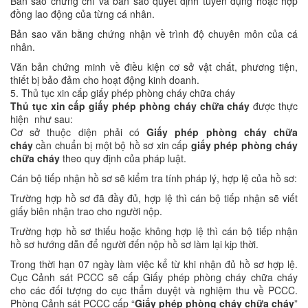
Bản sao chứng chỉ và bản sao quyết định tuyển dụng hoặc hợp
đồng lao động của từng cá nhân.
Bản sao văn bằng chứng nhận về trình độ chuyên môn của cá
nhân.
Văn bản chứng minh về điều kiện cơ sở vật chất, phương tiện,
thiết bị bảo đảm cho hoạt động kinh doanh.
5. Thủ tục xin cấp giấy phép phòng cháy chữa cháy
Thủ tục xin cấp giấy phép phòng cháy chữa cháy
được thực
hiện như sau:
Cơ sở thuộc diện phải có
Giấy phép phòng cháy chữa
cháy
cần chuẩn bị một bộ hồ sơ xin cấp
giấy phép phòng cháy
chữa cháy
theo quy định của pháp luật.
Cán bộ tiếp nhận hồ sơ sẽ kiểm tra tính pháp lý, hợp lệ của hồ sơ:
Trường hợp hồ sơ đã đầy đủ, hợp lệ thì cán bộ tiếp nhận sẽ viết
giấy biên nhận trao cho người nộp.
Trường hợp hồ sơ thiếu hoặc không hợp lệ thì cán bộ tiếp nhận
hồ sơ hướng dẫn để người đến nộp hồ sơ làm lại kịp thời.
Trong thời hạn 07 ngày làm việc kể từ khi nhận đủ hồ sơ hợp lệ.
Cục Cảnh sát PCCC sẽ cấp Giấy phép phòng cháy chữa cháy
cho các đối tượng do cục thẩm duyệt và nghiệm thu về PCCC.
Phòng Cảnh sát PCCC cấp “
Giấy phép phòng cháy chữa cháy
”