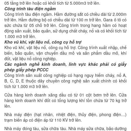
05 tầng trở lên hoặc có khối tích từ 5.000m3 trở lên.
Công trình tàu điện ngầm
Công trình tàu điện ngầm. Hầm đường sắt có chiều dài từ 2.000m
trở lên. Hầm đường bộ có chiều dài từ 100 m trở lên. Gara ô tô có
sức chứa từ 05 chỗ trở lên. Công trình trong hang hầm có hoạt
động sản xuất, bảo quản, sử dụng chất cháy, nổ và có khối tích từ
1.000 m3 trở lên.
Kho vũ khí, vật liệu nổ, công cụ hỗ trợ
Kho vũ khí, vật liệu nổ, công cụ hỗ trợ. Công trình xuất nhập, chế
biến, bảo quản, vận chuyển dầu mỏ và sản phẩm dầu mỏ, khí
đốt, vật liệu nổ công nghiệp.
Các ngành nghề kinh doanh, lĩnh vực khác phải có giấy
phép giấy phép PCCC
Công trình sản xuất công nghiệp có hạng nguy hiểm cháy, nổ A,
B, C, D, E thuộc dây chuyền công nghệ sản xuất chính có khối
tích từ 1.000 m3 trở lên.
Cửa hàng kinh doanh xăng dầu có từ 01 cột bơm trở lên. Cửa
hàng kinh doanh khí đốt có tổng lượng khí tồn chứa từ 70 kg trở
lên.
Nhà máy điện (hạt nhân, nhiệt điện, thủy điện, phong điện…)
trạm biến áp có điện áp từ 110 KV trở lên.
Nhà máy đóng tàu, sửa chữa tàu. Nhà máy sửa chữa, bảo dưỡng