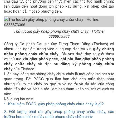
chủ đầu tư, chủ phương tiện thực hiện các thủ tục hành chính;
liên quan đến hoạt động xin phép xây dựng, xin phép chế tạo
hoặc hoán cải một số phương tiện.
Thủ tục xin giấy phép phòng cháy chữa cháy - Hotline:
0888873366
Công ty Cổ phần Đầu tư Xây Dựng Thiên Đăng (Thidaco) có
nhiều kinh nghiệm trong việc cung cấp dịch vụ xin
giấy chứng
nhận phòng cháy chữa cháy
. Bài viết dưới đây sẽ giới thiệu
về thủ tục
xin giấy phép pccc,
chi phí làm giấy phép phòng
cháy chữa cháy
và dịch vụ
đăng ký phòng cháy chữa
cháy
của Thidaco.
Hiện nay, công tác phòng cháy chữa cháy là một công tác hết sức
quan trọng. Bởi PCCC giúp làm hạn chế đến mức thấp nhất
những rủi ro mà cháy nổ gây ra về người và tài sản của công
nhân, tập thể và Nhà nước. Mời bạn tham khảo chi tiết về dịch vụ
này:
Nội dung bài viết:
1. Khái niệm PCCC, giấy phép phòng cháy chữa cháy là gì?
2. Đối tượng phải xin giấy phép phòng cháy chữa cháy, các
trường hợp phải xin giấy phép phòng cháy chữa cháy