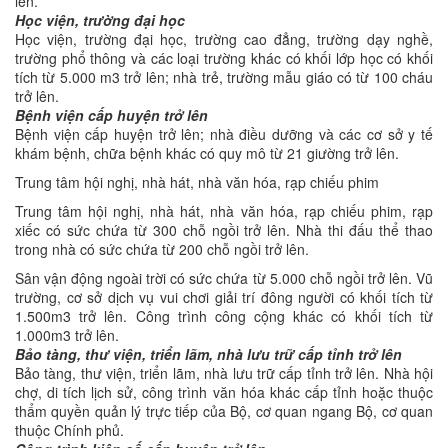
lên.
Học viện, trường đại học
Học viện, trường đại học, trường cao đẳng, trường dạy nghề,
trường phổ thông và các loại trường khác có khối lớp học có khối
tích từ 5.000 m3 trở lên; nhà trẻ, trường mẫu giáo có từ 100 cháu
trở lên.
Bệnh viện cấp huyện trở lên
Bệnh viện cấp huyện trở lên; nhà điều dưỡng và các cơ sở y tế
khám bệnh, chữa bệnh khác có quy mô từ 21 giường trở lên.
Trung tâm hội nghị, nhà hát, nhà văn hóa, rạp chiếu phim
Trung tâm hội nghị, nhà hát, nhà văn hóa, rạp chiếu phim, rạp
xiếc có sức chứa từ 300 chỗ ngồi trở lên. Nhà thi đấu thể thao
trong nhà có sức chứa từ 200 chỗ ngồi trở lên.
Sân vận động ngoài trời có sức chứa từ 5.000 chỗ ngồi trở lên. Vũ
trường, cơ sở dịch vụ vui chơi giải trí đông người có khối tích từ
1.500m3 trở lên. Công trình công cộng khác có khối tích từ
1.000m3 trở lên.
Bảo tàng, thư viện, triển lãm, nhà lưu trữ cấp tỉnh trở lên
Bảo tàng, thư viện, triển lãm, nhà lưu trữ cấp tỉnh trở lên. Nhà hội
chợ, di tích lịch sử, công trình văn hóa khác cấp tỉnh hoặc thuộc
thẩm quyền quản lý trực tiếp của Bộ, cơ quan ngang Bộ, cơ quan
thuộc Chính phủ.