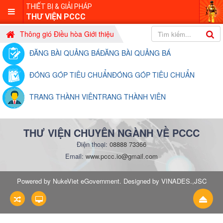
THIẾT BỊ & GIẢI PHÁP
THƯ VIỆN PCCC
Thông gió Điều hòa Giới thiệu
ĐĂNG BÀI QUẢNG BÁ
ĐĂNG BÀI QUẢNG BÁ
ĐÓNG GÓP TIÊU CHUẨN
ĐÓNG GÓP TIÊU CHUẨN
TRANG THÀNH VIÊN
TRANG THÀNH VIÊN
THƯ VIỆN CHUYÊN NGÀNH VỀ PCCC
Điện thoại:
08888 73366
Email:
www.pccc.io@gmail.com
Powered by NukeViet eGovernment. Designed by VINADES.,JSC