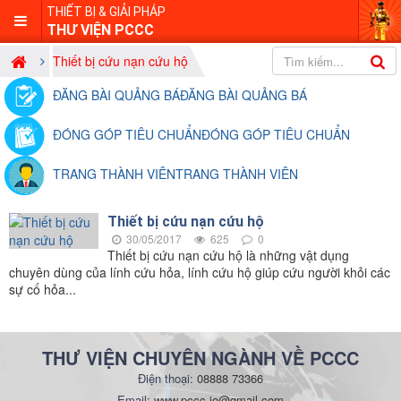
THIẾT BỊ & GIẢI PHÁP
THƯ VIỆN PCCC
Thiết bị cứu nạn cứu hộ
ĐĂNG BÀI QUẢNG BÁ
ĐĂNG BÀI QUẢNG BÁ
ĐÓNG GÓP TIÊU CHUẨN
ĐÓNG GÓP TIÊU CHUẨN
TRANG THÀNH VIÊN
TRANG THÀNH VIÊN
Thiết bị cứu nạn cứu hộ
30/05/2017
625
0
Thiết bị cứu nạn cứu hộ là những vật dụng
chuyên dùng của lính cứu hỏa, lính cứu hộ giúp cứu người khỏi các
sự cố hỏa...
THƯ VIỆN CHUYÊN NGÀNH VỀ PCCC
Điện thoại:
08888 73366
Email:
www.pccc.io@gmail.com