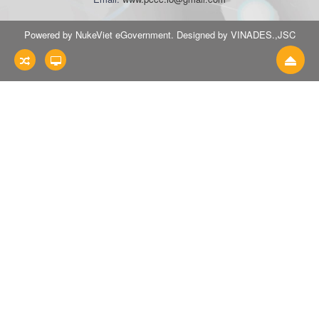
Powered by NukeViet eGovernment. Designed by VINADES.,JSC