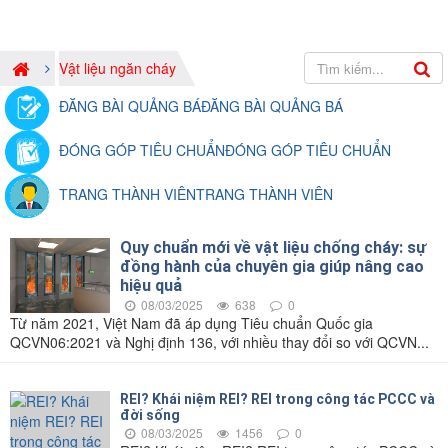
Vật liệu ngăn cháy
ĐĂNG BÀI QUẢNG BÁ
ĐĂNG BÀI QUẢNG BÁ
ĐÓNG GÓP TIÊU CHUẨN
ĐÓNG GÓP TIÊU CHUẨN
TRANG THÀNH VIÊN
TRANG THÀNH VIÊN
Quy chuẩn mới về vật liệu chống cháy: sự
đồng hành của chuyên gia giúp nâng cao
hiệu quả
08/03/2025
638
0
Từ năm 2021, Việt Nam đã áp dụng Tiêu chuẩn Quốc gia
QCVN06:2021 và Nghị định 136, với nhiều thay đổi so với QCVN...
REI? Khái niệm REI? REI trong công tác PCCC và
đời sống
08/03/2025
1456
0