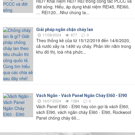
REI? Khái niệm REI? REI trong công tác PCCC và
đời sống. Hiểu, áp dụng khái niệm REI45, REI60,
… REI120…Như chúng ta...
Giải pháp ngăn chặn cháy lan
17/08/2024
877
0
Theo thống kê của từ 15/12/2019 đến 14/6/2020,
cả nước xảy ra 1490 vụ cháy. Phần lớn nằm trong
khu đô thị, toà nhà phức...
Vách Ngăn - Vách Panel Ngăn Cháy EI60 - EI90
16/07/2024
1384
0
Vách Panel EI60 - EI90 hay còn gọi là vách EI60,
vách EI90, vách ngăn cháy EI60 - EI90, Rockwool
Panel chống cháy 60...