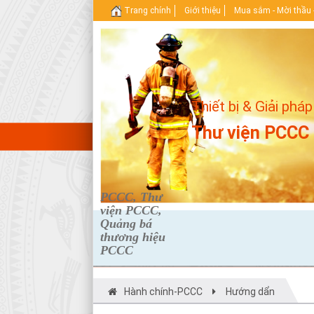
Trang chính
Giới thiệu
Mua sắm - Mời thầu 
Thiết bị & Giải pháp
Thư viện PCCC
PCCC, Thư
viện PCCC,
Quảng bá
thương hiệu
PCCC
Hành chính-PCCC
Hướng dẩn