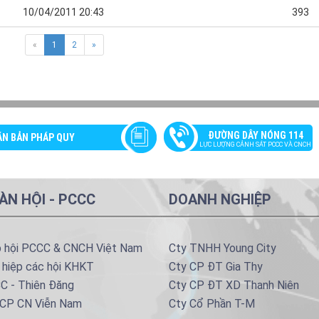
10/04/2011 20:43
393
«
1
2
»
ĐƯỜNG DÂY NÓNG 114
ĂN BẢN PHÁP QUY
LỰC LƯỢNG CẢNH SÁT PCCC VÀ CNCH
ÀN HỘI - PCCC
DOANH NGHIỆP
p hội PCCC & CNCH Việt Nam
Cty TNHH Young City
 hiệp các hội KHKT
Cty CP ĐT Gia Thy
C - Thiên Đăng
Cty CP ĐT XD Thanh Niên
 CP CN Viễn Nam
Cty Cổ Phần T-M