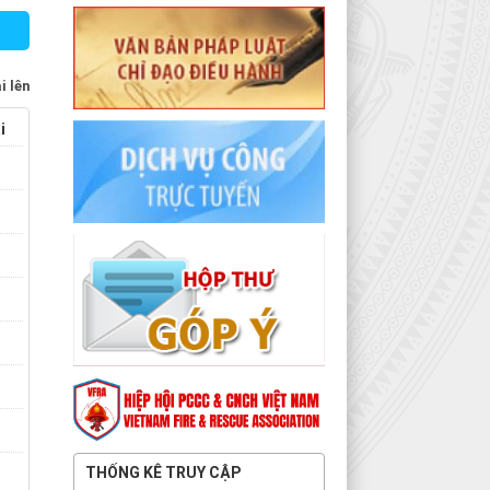
i lên
i
THỐNG KÊ TRUY CẬP