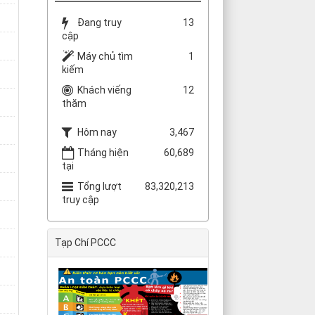
Đang truy
13
cập
Máy chủ tìm
1
kiếm
Khách viếng
12
thăm
Hôm nay
3,467
Tháng hiện
60,689
tại
Tổng lượt
83,320,213
truy cập
Tạp Chí PCCC