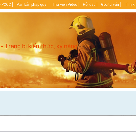
- PCCC
Văn bản pháp quy
Thư viện Video
Hỏi đáp
Góc tư vấn
Tìm k
 - Trang bị kiến thức, kỹ năng