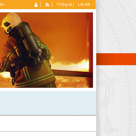
iếm
Thống kê
Liên kết