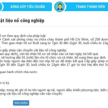
ĐÓNG GÓP TIÊU CHUẨN
TRANG THÀNH VIÊN
ật liệu nổ công nghiệp
ồ sơ theo quy định của pháp luật.
Sở Cảnh sát phòng cháy và chữa cháy thành phố Hồ Chí Minh, số 258 đườ
 Thời gian nhận hồ sơ Buổi sáng từ 7giờ 30 đến 11giờ 30, buổi chiều từ 13g
.
p giấy phép vận chuyển vật liệu nổ công nghiệp:
heo quy định), cán bộ nhận hồ sơ sẽ nhận vào và hẹn ngày trả kết quả.
 sẽ hướng dẫn 01 (một) lần cho tổ chức và cá nhân, bổ sung theo quy định.
ện hoặc người đại diện đến nơi nộp hồ sơ để nhận kết quả Cấp giấy phép v
7giờ 30 đến 11giờ 30, buổi chiều từ 13giờ đến 17 giờ từ thứ Hai đến thứ S
ơ quan hành chính nhà nước.
n vị ký.
ệp, trong đó ghi rõ họ tên người áp tải, người điều khiển phương tiện, biển 
ượng vật liệu nổ công nghiệp cần vận chuyển.
Xem thêm