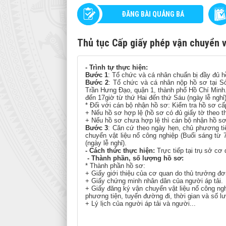
ĐĂNG BÀI QUẢNG BÁ
Thủ tục Cấp giấy phép vận chuyển v
- Trình tự thực hiện:
Bước 1
: Tổ chức và cá nhân chuẩn bị đầy đủ h
Bước 2
: Tổ chức và cá nhân nộp hồ sơ tại 
Trần Hưng Đạo, quận 1, thành phố Hồ Chí Minh.
đến 17giờ từ thứ Hai đến thứ Sáu (ngày lễ nghỉ)
* Đối với cán bộ nhận hồ sơ: Kiểm tra hồ sơ cấ
+ Nếu hồ sơ hợp lệ (hồ sơ có đủ giấy tờ theo t
+ Nếu hồ sơ chưa hợp lệ thì cán bộ nhận hồ sơ
Bước 3
: Căn cứ theo ngày hẹn, chủ phương ti
chuyển vật liệu nổ công nghiệp (Buổi sáng từ 
(ngày lễ nghỉ).
- Cách thức thực hiện:
Trực tiếp tại trụ sở c
- Thành phần, số lượng hồ sơ:
* Thành phần hồ sơ:
+ Giấy giới thiệu của cơ quan do thủ trưởng đơ
+ Giấy chứng minh nhân dân của người áp tải.
+ Giấy đăng ký vận chuyển vật liệu nổ công nghi
phương tiện, tuyến đường đi, thời gian và số l
+ Lý lịch của người áp tải và người
...