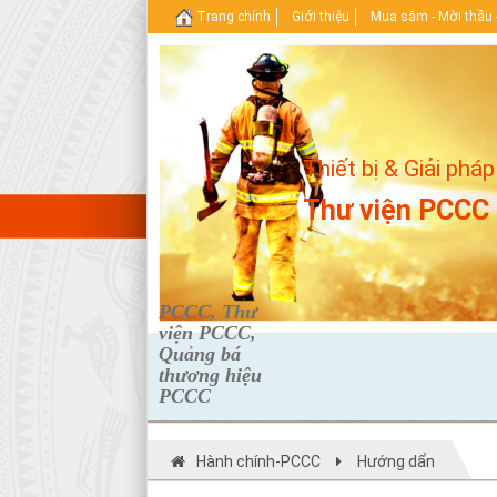
Trang chính
Giới thiệu
Mua sắm - Mời thầu 
Thiết bị & Giải pháp
Thư viện PCCC
PCCC, Thư
viện PCCC,
Quảng bá
thương hiệu
PCCC
Hành chính-PCCC
Hướng dẩn