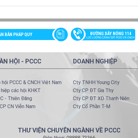
ĐƯỜNG DÂY NÓNG 114
ĂN BẢN PHÁP QUY
LỰC LƯỢNG CẢNH SÁT PCCC VÀ CNCH
ÀN HỘI - PCCC
DOANH NGHIỆP
p hội PCCC & CNCH Việt Nam
Cty TNHH Young City
 hiệp các hội KHKT
Cty CP ĐT Gia Thy
C - Thiên Đăng
Cty CP ĐT XD Thanh Niên
 CP CN Viễn Nam
Cty Cổ Phần T-M
THƯ VIỆN CHUYÊN NGÀNH VỀ PCCC
Điện thoại:
08888 73366