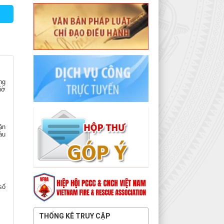
ng
iờ
ận
áu
số
THỐNG KÊ TRUY CẬP