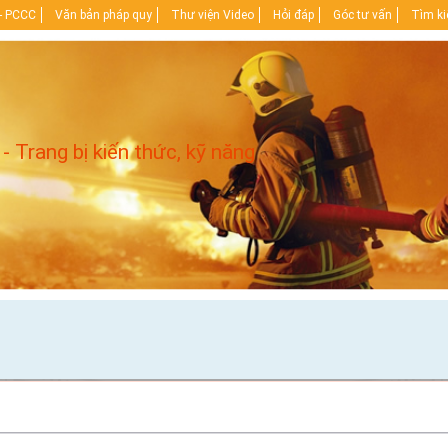
- PCCC
Văn bản pháp quy
Thư viện Video
Hỏi đáp
Góc tư vấn
Tìm k
 - Trang bị kiến thức, kỹ năng