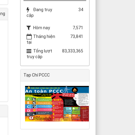
Đang truy
34
ỏng
cập
Hôm nay
7,571
Tháng hiện
73,841
tại
Tổng lượt
83,333,365
truy cập
Tạp Chí PCCC