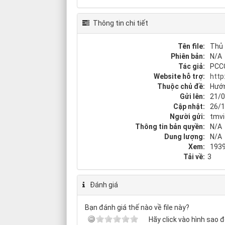
Thông tin chi tiết
Tên file:
Thủ 
Phiên bản:
N/A
Tác giả:
PCCC
Website hỗ trợ:
http
Thuộc chủ đề:
Hướ
Gửi lên:
21/0
Cập nhật:
26/1
Người gửi:
tmv
Thông tin bản quyền:
N/A
Dung lượng:
N/A
Xem:
193
Tải về:
3
Đánh giá
Bạn đánh giá thế nào về file này?
Hãy click vào hình sao đ