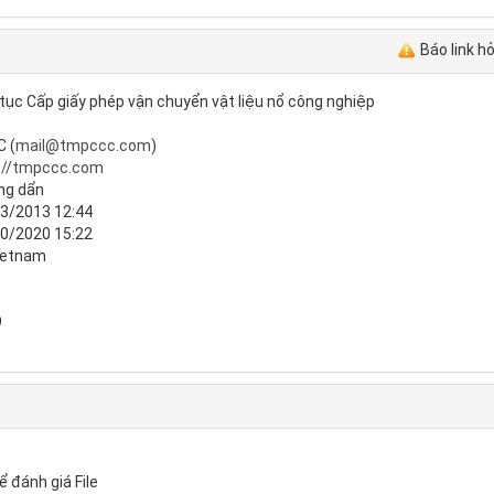
Báo link h
tục Cấp giấy phép vận chuyển vật liệu nổ công nghiệp
 (
mail@tmpccc.com
)
://tmpccc.com
ng dẩn
3/2013 12:44
0/2020 15:22
ietnam
9
ể đánh giá File