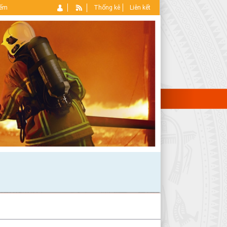
iếm
Thống kê
Liên kết