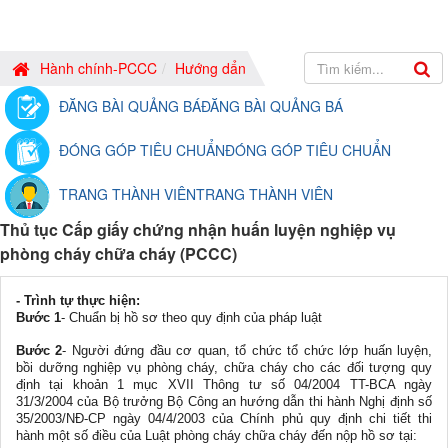
Hành chính-PCCC
Hướng dẩn
ĐĂNG BÀI QUẢNG BÁ
ĐĂNG BÀI QUẢNG BÁ
ĐÓNG GÓP TIÊU CHUẨN
ĐÓNG GÓP TIÊU CHUẨN
TRANG THÀNH VIÊN
TRANG THÀNH VIÊN
Thủ tục Cấp giấy chứng nhận huấn luyện nghiệp vụ
phòng cháy chữa cháy (PCCC)
- Trình tự thực hiện:
Bước 1
- Chuẩn bị hồ sơ theo quy định của pháp luật
Bước 2
- Người đứng đầu cơ quan, tổ chức tổ chức lớp huấn luyện,
bồi dưỡng nghiệp vụ phòng cháy, chữa cháy cho các đối tượng quy
định tại khoản 1 mục XVII Thông tư số 04/2004 TT-BCA ngày
31/3/2004 của Bộ trưởng Bộ Công an hướng dẫn thi hành Nghị định số
35/2003/NĐ-CP ngày 04/4/2003 của Chính phủ quy định chi tiết thi
hành một số điều của Luật phòng cháy chữa cháy đến nộp hồ sơ tại: