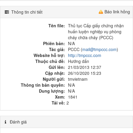
Báo link hỏng
Thông tin chi tiết
Tên file:
Thủ tục Cấp giấy chứng nhận
huấn luyện nghiệp vụ phòng
cháy chữa cháy (PCCC)
Phiên bản:
N/A
Tác giả:
PCCC (
mail@tmpccc.com
)
Website hỗ trợ:
http://tmpccc.com
Thuộc chủ đề:
Hướng dẩn
Gửi lên:
21/03/2013 12:37
Cập nhật:
26/10/2020 15:23
Người gửi:
tmvietnam
Thông tin bản quyền:
N/A
Dung lượng:
N/A
Xem:
1841
Tải về:
2
Đánh giá