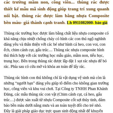
các trường mầm non, công viên... thùng rác được
thiết kế mẫu mã sinh động giúp trang trí xung quanh
nổi bật. thùng rác được làm bằng nhựa Composite
bền màu- giá thành cạnh tranh
.
Lh 0911082000- báo giá
Thùng rác trường học được làm bằng chất liệu nhựa composite có
khả năng chịu nhiệt chống cháy có hình các con thú ngộ nghĩnh
đáng yêu và thân thiện với các bé như hình cá heo, con voi, con
ếch, chim cánh cụt, gấu trúc.... Thùng rác nhựa composite hình
thú thích hợp với các trường học mẫu giáo, mầm non, tiểu học,
trung học. Bên trong thùng rác được lắp đặt 1 sọt rác nhựa để bỏ
rác. Phía sau có cửa mở và khóa an toàn để lấy rác.
Thùng rác hình con thú không chỉ là vật dụng vệ sinh mà còn là
những “người bạn” đáng yêu giúp tô điểm cho không gian trường
học, công viên và khu vui chơi. Tại Công ty TNHH Phan Khánh
Đăng, các mẫu thùng rác con vật (Chim cánh cụt, cá heo, gấu
trúc…) được sản xuất từ nhựa Composite cốt sợi thủy tinh, đảm
bảo bền màu dưới nắng mưa và an toàn tuyệt đối cho trẻ nhỏ.
Đây là giải pháp giáo dục trực quan sinh động nhất để khuyến