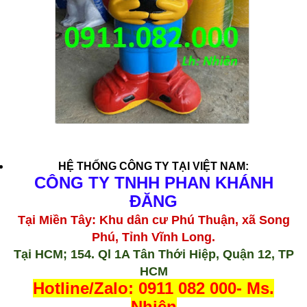
HỆ THỐNG CÔNG TY TẠI VIỆT NAM:
CÔNG TY TNHH PHAN KHÁNH
ĐĂNG
Tại Miền Tây: Khu dân cư Phú Thuận, xã Song
Phú, Tỉnh Vĩnh Long.
Tại HCM; 154. Ql 1A Tân Thới Hiệp, Quận 12, TP
HCM
Hotline/Zalo: 0911 082 000- Ms.
Nhiên