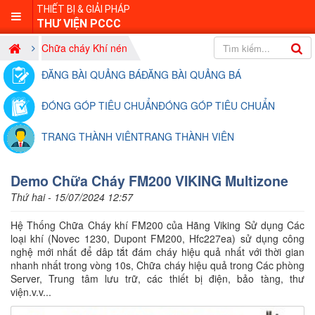
THIẾT BỊ & GIẢI PHÁP
THƯ VIỆN PCCC
Chữa cháy Khí nén
ĐĂNG BÀI QUẢNG BÁ
ĐĂNG BÀI QUẢNG BÁ
ĐÓNG GÓP TIÊU CHUẨN
ĐÓNG GÓP TIÊU CHUẨN
TRANG THÀNH VIÊN
TRANG THÀNH VIÊN
Demo Chữa Cháy FM200 VIKING Multizone
Thứ hai - 15/07/2024 12:57
Hệ Thống Chữa Cháy khí FM200 của Hãng Viking Sử dụng Các
loại khí (Novec 1230, Dupont FM200, Hfc227ea) sử dụng công
nghệ mới nhất để dâp tắt đám cháy hiệu quả nhất với thời gian
nhanh nhất trong vòng 10s, Chữa cháy hiệu quả trong Các phòng
Server, Trung tâm lưu trữ, các thiết bị điện, bảo tàng, thư
viện.v.v...