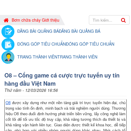
Bơm chữa cháy Giới thiệu
ĐĂNG BÀI QUẢNG BÁ
ĐĂNG BÀI QUẢNG BÁ
ĐÓNG GÓP TIÊU CHUẨN
ĐÓNG GÓP TIÊU CHUẨN
TRANG THÀNH VIÊN
TRANG THÀNH VIÊN
O8 – Cổng game cá cược trực tuyến uy tín
hàng đầu Việt Nam
Thứ năm - 12/03/2026 16:56
O8
được xây dựng như một nền tảng giải trí trực tuyến hiện đại, chú
trọng vào tính ổn định, minh bạch và trải nghiệm người dùng. Thương
hiệu O8 theo đuổi định hướng phát triển bền vững, lấy công nghệ làm
cốt lõi để tối ưu tốc độ truy cập, khả năng tương thích đa thiết bị và
khả năng vận hành liên tục. Giao diện được thiết kế khoa học, dễ tiếp
cận, phù hợp với nhiều nhóm người dùng khác nhau. Nhờ cách tổ