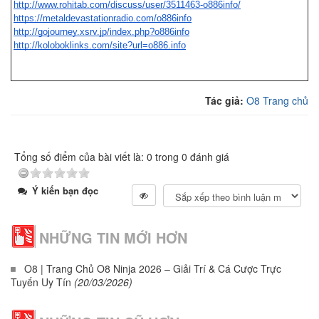
http://www.rohitab.com/discuss/user/3511463-o886info/
https://metaldevastationradio.com/o886info
http://gojourney.xsrv.jp/index.php?o886info
http://koloboklinks.com/site?url=o886.info
Tác giả:
O8 Trang chủ
Tổng số điểm của bài viết là: 0 trong 0 đánh giá
Ý kiến bạn đọc
NHỮNG TIN MỚI HƠN
O8 | Trang Chủ O8 Ninja 2026 – Giải Trí & Cá Cược Trực
Tuyến Uy Tín
(20/03/2026)