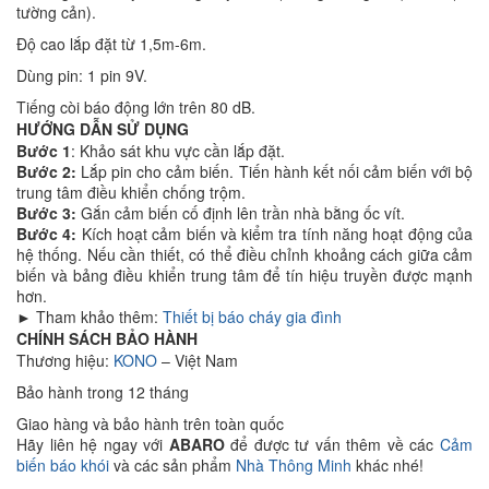
tường cản).
Độ cao lắp đặt từ 1,5m-6m.
Dùng pin: 1 pin 9V.
Tiếng còi báo động lớn trên 80 dB.
HƯỚNG DẪN SỬ DỤNG
Bước 1
: Khảo sát khu vực cần lắp đặt.
Bước 2:
Lắp pin cho cảm biến. Tiến hành kết nối cảm biến với bộ
trung tâm điều khiển chống trộm.
Bước 3:
Gắn cảm biến cố định lên trần nhà bằng ốc vít.
Bước 4:
Kích hoạt cảm biến và kiểm tra tính năng hoạt động của
hệ thống. Nếu cần thiết, có thể điều chỉnh khoảng cách giữa cảm
biến và bảng điều khiển trung tâm để tín hiệu truyền được mạnh
hơn.
► Tham khảo thêm:
Thiết bị báo cháy gia đình
CHÍNH SÁCH BẢO HÀNH
Thương hiệu:
KONO
– Việt Nam
Bảo hành trong 12 tháng
Giao hàng và bảo hành trên toàn quốc
Hãy liên hệ ngay với
ABARO
để được tư vấn thêm về các
Cảm
biến báo khói
và các sản phẩm
Nhà Thông Minh
khác nhé!