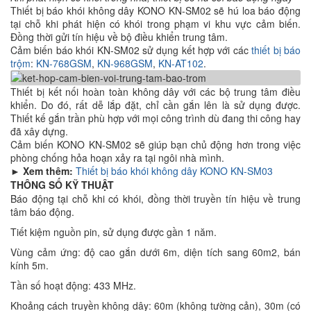
Thiết bị báo khói không dây KONO KN-SM02 sẽ hú loa báo động
tại chỗ khi phát hiện có khói trong phạm vi khu vực cảm biến.
Đồng thời gửi tín hiệu về bộ điều khiển trung tâm.
Cảm biến báo khói KN-SM02 sử dụng kết hợp với các
thiết bị báo
trộm
:
KN-768GSM
,
KN-968GSM
,
KN-AT102
.
Thiết bị kết nối hoàn toàn không dây với các bộ trung tâm điều
khiển. Do đó, rất dễ lắp đặt, chỉ cần gắn lên là sử dụng được.
Thiết kế gắn trần phù hợp với mọi công trình dù đang thi công hay
đã xây dựng.
Cảm biến KONO KN-SM02 sẽ giúp bạn chủ động hơn trong việc
phòng chống hỏa hoạn xảy ra tại ngôi nhà mình.
► Xem thêm:
Thiết bị báo khói không dây KONO KN-SM03
THÔNG SỐ KỸ THUẬT
Báo động tại chỗ khi có khói, đồng thời truyền tín hiệu về trung
tâm báo động.
Tiết kiệm nguồn pin, sử dụng được gần 1 năm.
Vùng cảm ứng: độ cao gắn dưới 6m, diện tích sang 60m2, bán
kính 5m.
Tần số hoạt động: 433 MHz.
Khoảng cách truyền không dây: 60m (không tường cản), 30m (có