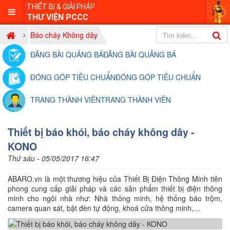
THIẾT BỊ & GIẢI PHÁP
THƯ VIỆN PCCC
Báo cháy Không dây
ĐĂNG BÀI QUẢNG BÁ
ĐĂNG BÀI QUẢNG BÁ
ĐÓNG GÓP TIÊU CHUẨN
ĐÓNG GÓP TIÊU CHUẨN
TRANG THÀNH VIÊN
TRANG THÀNH VIÊN
Thiết bị báo khói, báo cháy không dây -
KONO
Thứ sáu - 05/05/2017 16:47
ABARO.vn là một thương hiệu của Thiết Bị Điện Thông Minh tiên
phong cung cấp giải pháp và các sản phẩm thiết bị điện thông
minh cho ngôi nhà như: Nhà thông minh, hệ thống báo trộm,
camera quan sát, bật đèn tự động, khoá cửa thông minh,…