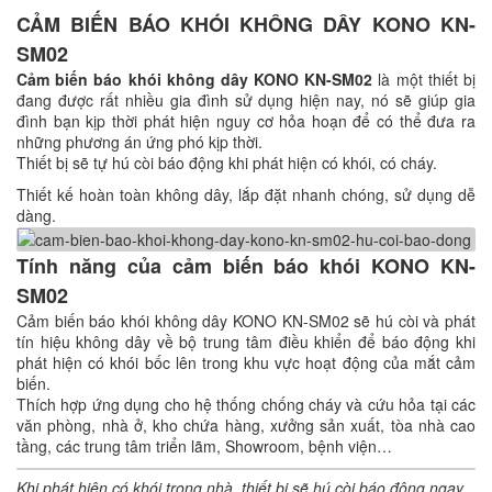
CẢM BIẾN BÁO KHÓI KHÔNG DÂY KONO KN-
SM02
Cảm biến báo khói không dây KONO KN-SM02
là một thiết bị
đang được rất nhiều gia đình sử dụng hiện nay, nó sẽ giúp gia
đình bạn kịp thời phát hiện nguy cơ hỏa hoạn để có thể đưa ra
những phương án ứng phó kịp thời.
Thiết bị sẽ tự hú còi báo động khi phát hiện có khói, có cháy.
Thiết kế hoàn toàn không dây, lắp đặt nhanh chóng, sử dụng dễ
dàng.
Tính năng của cảm biến báo khói KONO KN-
SM02
Cảm biến báo khói không dây KONO KN-SM02 sẽ hú còi và phát
tín hiệu không dây về bộ trung tâm điều khiển để báo động khi
phát hiện có khói bốc lên trong khu vực hoạt động của mắt cảm
biến.
Thích hợp ứng dụng cho hệ thống chống cháy và cứu hỏa tại các
văn phòng, nhà ở, kho chứa hàng, xưởng sản xuất, tòa nhà cao
tầng, các trung tâm triển lãm, Showroom, bệnh viện…
Khi phát hiện có khói trong nhà, thiết bị sẽ hú còi báo động ngay