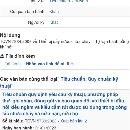
Lĩnh vực
Tiêu chuẩn Việt Nam
Cơ quan ban hành
Khác
Người ký
Khác
Nội dung
TCVN 7884:2008 về Thiết bị đẩy nước chữa cháy – Tự vận hành bằng
khí nén
File đính kèm
Tải tập tin :
Nhấn vào link để tải file
Các văn bản cùng thể loại
"Tiêu chuẩn, Quy chuẩn kỹ
thuật"
Tiêu chuẩn quy định yêu cầu kỹ thuật, phương pháp
thử, ghi nhãn, đóng gói và bảo quản đối với thiết bị đầu
nối kiểu ngàm và kiểu cắm rút được sử dụng trong công
tác chữa cháy và cứu nạn, cứu hộ
Số kí hiệu:
TCVN 5739:2023 - Xuất bản lần 2
Ngày ban hành:
01/01/2023