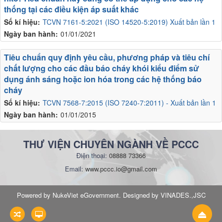
thống tại các điều kiện áp suất khác
Số kí hiệu:
TCVN 7161-5:2021 (ISO 14520-5:2019) Xuất bản lần 1
Ngày ban hành:
01/01/2021
Tiêu chuẩn quy định yêu cầu, phương pháp và tiêu chí
chất lượng cho các đầu báo cháy khói kiểu điểm sử
dụng ánh sáng hoặc ion hóa trong các hệ thống báo
cháy
Số kí hiệu:
TCVN 7568-7:2015 (ISO 7240-7:2011) - Xuất bản lần 1
Ngày ban hành:
01/01/2015
THƯ VIỆN CHUYÊN NGÀNH VỀ PCCC
Điện thoại:
08888 73366
Email:
www.pccc.io@gmail.com
Powered by NukeViet eGovernment. Designed by VINADES.,JSC