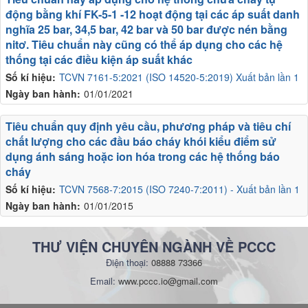
động bằng khí FK-5-1 -12 hoạt động tại các áp suất danh
nghĩa 25 bar, 34,5 bar, 42 bar và 50 bar được nén bằng
nitơ. Tiêu chuẩn này cũng có thể áp dụng cho các hệ
thống tại các điều kiện áp suất khác
Số kí hiệu:
TCVN 7161-5:2021 (ISO 14520-5:2019) Xuất bản lần 1
Ngày ban hành:
01/01/2021
Tiêu chuẩn quy định yêu cầu, phương pháp và tiêu chí
chất lượng cho các đầu báo cháy khói kiểu điểm sử
dụng ánh sáng hoặc ion hóa trong các hệ thống báo
cháy
Số kí hiệu:
TCVN 7568-7:2015 (ISO 7240-7:2011) - Xuất bản lần 1
Ngày ban hành:
01/01/2015
THƯ VIỆN CHUYÊN NGÀNH VỀ PCCC
Điện thoại:
08888 73366
Email:
www.pccc.io@gmail.com