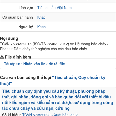
Lĩnh vực
Tiêu chuẩn Việt Nam
Cơ quan ban hành
Khác
Người ký
Khác
Nội dung
TCVN 7568-9:2015 (ISO/TS 7240-9:2012) về Hệ thống báo cháy -
Phần 9: Đám cháy thử nghiệm cho các đầu báo cháy
File đính kèm
Tải tập tin :
Nhấn vào link để tải file
Các văn bản cùng thể loại
"Tiêu chuẩn, Quy chuẩn kỹ
thuật"
Tiêu chuẩn quy định yêu cầu kỹ thuật, phương pháp
thử, ghi nhãn, đóng gói và bảo quản đối với thiết bị đầu
nối kiểu ngàm và kiểu cắm rút được sử dụng trong công
tác chữa cháy và cứu nạn, cứu hộ
Số kí hiệu:
TCVN 5739:2023 - Xuất bản lần 2