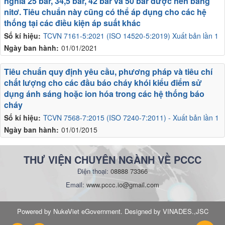
nghĩa 25 bar, 34,5 bar, 42 bar và 50 bar được nén bằng
nitơ. Tiêu chuẩn này cũng có thể áp dụng cho các hệ
thống tại các điều kiện áp suất khác
Số kí hiệu:
TCVN 7161-5:2021 (ISO 14520-5:2019) Xuất bản lần 1
Ngày ban hành:
01/01/2021
Tiêu chuẩn quy định yêu cầu, phương pháp và tiêu chí
chất lượng cho các đầu báo cháy khói kiểu điểm sử
dụng ánh sáng hoặc ion hóa trong các hệ thống báo
cháy
Số kí hiệu:
TCVN 7568-7:2015 (ISO 7240-7:2011) - Xuất bản lần 1
Ngày ban hành:
01/01/2015
THƯ VIỆN CHUYÊN NGÀNH VỀ PCCC
Điện thoại:
08888 73366
Email:
www.pccc.io@gmail.com
Powered by NukeViet eGovernment. Designed by VINADES.,JSC