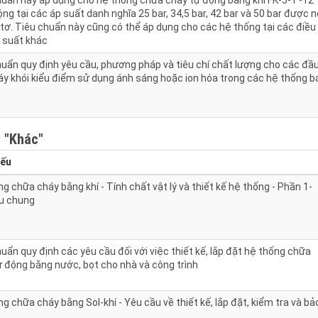
huẩn này áp dụng cho hệ thống chữa cháy tự động bằng khí FK-5-1 -12
ng tại các áp suất danh nghĩa 25 bar, 34,5 bar, 42 bar và 50 bar được 
tơ. Tiêu chuẩn này cũng có thể áp dụng cho các hệ thống tại các điều
p suất khác
huẩn quy định yêu cầu, phương pháp và tiêu chí chất lượng cho các đầ
áy khói kiểu điểm sử dụng ánh sáng hoặc ion hóa trong các hệ thống b
h
"Khác"
yếu
g chữa cháy bằng khí - Tính chất vật lý và thiết kế hệ thống - Phần 1-
u chung
uẩn quy định các yêu cầu đối với việc thiết kế, lắp đặt hệ thống chữa
ự động bằng nước, bọt cho nhà và công trình
g chữa cháy bằng Sol-khí - Yêu cầu về thiết kế, lắp đặt, kiểm tra và bả