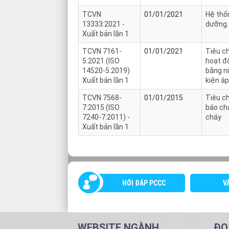
TCVN
01/01/2021
Hệ thốn
13333:2021 -
dưỡng.
Xuất bản lần 1
TCVN 7161-
01/01/2021
Tiêu c
5:2021 (ISO
hoạt độ
14520-5:2019)
bằng ni
Xuất bản lần 1
kiện á
TCVN 7568-
01/01/2015
Tiêu c
7:2015 (ISO
báo ch
7240-7:2011) -
cháy
Xuất bản lần 1
HÓI ĐÁP PCCC
V
WEBSITE NGÀNH
ĐO