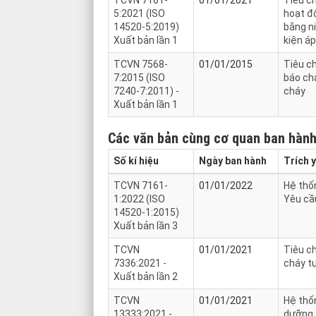
TCVN 7161-
01/01/2021
Tiêu c
5:2021 (ISO
hoạt độ
14520-5:2019)
bằng ni
Xuất bản lần 1
kiện á
TCVN 7568-
01/01/2015
Tiêu c
7:2015 (ISO
báo ch
7240-7:2011) -
cháy
Xuất bản lần 1
Các văn bản cùng cơ quan ban hàn
Số kí hiệu
Ngày ban hành
Trích 
TCVN 7161-
01/01/2022
Hệ thốn
1:2022 (ISO
Yêu cầ
14520-1:2015)
Xuất bản lần 3
TCVN
01/01/2021
Tiêu ch
7336:2021 -
cháy t
Xuất bản lần 2
TCVN
01/01/2021
Hệ thốn
13333:2021 -
dưỡng.