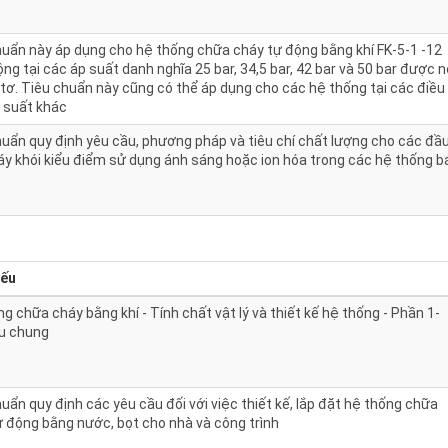
huẩn này áp dụng cho hệ thống chữa cháy tự động bằng khí FK-5-1 -12
ng tại các áp suất danh nghĩa 25 bar, 34,5 bar, 42 bar và 50 bar được 
tơ. Tiêu chuẩn này cũng có thể áp dụng cho các hệ thống tại các điều
p suất khác
huẩn quy định yêu cầu, phương pháp và tiêu chí chất lượng cho các đầ
áy khói kiểu điểm sử dụng ánh sáng hoặc ion hóa trong các hệ thống b
yếu
g chữa cháy bằng khí - Tính chất vật lý và thiết kế hệ thống - Phần 1-
u chung
uẩn quy định các yêu cầu đối với việc thiết kế, lắp đặt hệ thống chữa
ự động bằng nước, bọt cho nhà và công trình