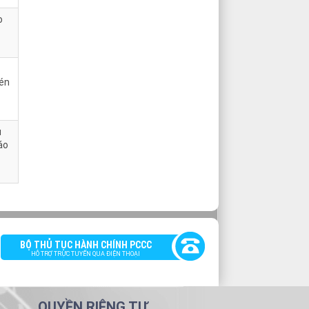
o
nén
u
áo
BỘ THỦ TỤC HÀNH CHÍNH PCCC
HỖ TRỢ TRỰC TUYẾN QUA ĐIỆN THOẠI
QUYỀN RIÊNG TƯ