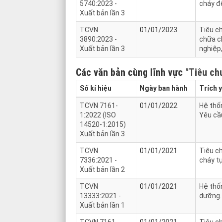
5740:2023 -
cháy đ
Xuất bản lần 3
TCVN
01/01/2023
Tiêu ch
3890:2023 -
chữa ch
Xuất bản lần 3
nghiệp
Các văn bản cùng lĩnh vực
"Tiêu ch
Số kí hiệu
Ngày ban hành
Trích 
TCVN 7161-
01/01/2022
Hệ thốn
1:2022 (ISO
Yêu cầ
14520-1:2015)
Xuất bản lần 3
TCVN
01/01/2021
Tiêu ch
7336:2021 -
cháy t
Xuất bản lần 2
TCVN
01/01/2021
Hệ thốn
13333:2021 -
dưỡng.
Xuất bản lần 1