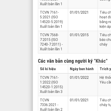
Xuất bản lần 1
TCVN 7161-
01/01/2021
Tiêu c
5:2021 (ISO
hoạt độ
14520-5:2019)
bằng ni
Xuất bản lần 1
kiện á
TCVN 7568-
01/01/2015
Tiêu c
7:2015 (ISO
báo ch
7240-7:2011) -
cháy
Xuất bản lần 1
Các văn bản cùng người ký
"Khác"
Số kí hiệu
Ngày ban hành
Trích 
TCVN 7161-
01/01/2022
Hệ thốn
1:2022 (ISO
Yêu cầ
14520-1:2015)
Xuất bản lần 3
TCVN
01/01/2021
Tiêu ch
7336:2021 -
cháy t
Xuất bản lần 2