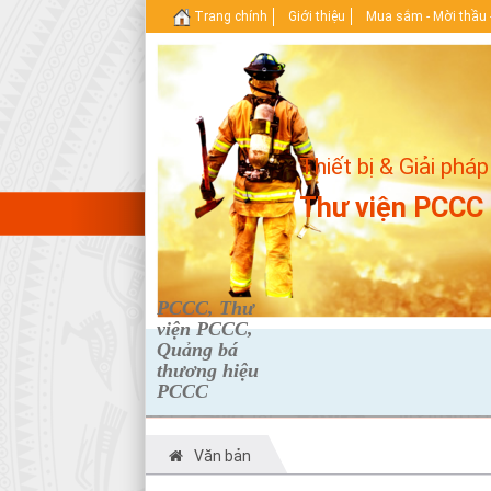
Trang chính
Giới thiệu
Mua sắm - Mời thầu 
Thiết bị & Giải pháp
Thư viện PCCC
PCCC, Thư
viện PCCC,
Quảng bá
thương hiệu
PCCC
Văn bản