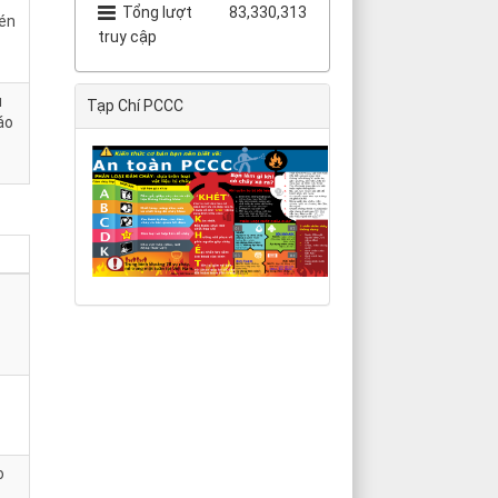
Tổng lượt
83,330,313
nén
truy cập
u
Tạp Chí PCCC
áo
o