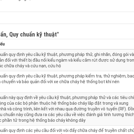
ẩn, Quy chuẩn kỹ thuật"
yếu
uẩn quy định yêu cầu kỹ thuật, phương pháp thử, ghi nhãn, đóng gói và
n đối với thiết bị đầu nối kiểu ngàm và kiểu cắm rút được sử dụng tro
ác chữa cháy và cứu nạn, cứu hộ
huẩn quy định yêu cầu kỹ thuật, phương pháp kiểm tra, thử nghiệm, ba
n chuyển và bảo quản đối với xe chữa cháy hệ thống bọt khí nén
uẩn này quy định về yêu cầu kỹ thuật, phương pháp thử và các tiêu chí
ộng của các bộ phận thuộc hệ thống báo cháy lắp đặt trong và xung
hà và công trình, liên kết với nhau qua đường truyền vô tuyến (RF). Đ
êu chuẩn này cũng đưa ra các yêu cầu về việc đánh giá tính tương thíc
c phần tử trong hệ thống báo cháy không dây
uẩn quy định các yêu cầu đối với vòi đẩy chữa cháy để truyền chất ch