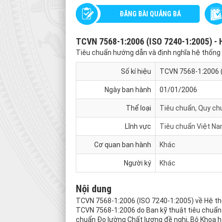
ĐĂNG BÀI QUẢNG BÁ
TCVN 7568-1:2006 (ISO 7240-1:2005) - H
Tiêu chuẩn hướng dẫn và định nghĩa hệ thống
Số kí hiệu
TCVN 7568-1:2006 (
Ngày ban hành
01/01/2006
Thể loại
Tiêu chuẩn, Quy ch
Lĩnh vực
Tiêu chuẩn Việt N
Cơ quan ban hành
Khác
Người ký
Khác
Nội dung
TCVN 7568-1:2006 (ISO 7240-1:2005) về Hệ thố
TCVN 7568-1:2006 do Ban kỹ thuật tiêu chuẩn
chuẩn Đo lường Chất lượng đề nghị, Bộ Khoa 