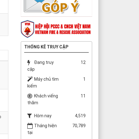
THỐNG KÊ TRUY CẬP
Đang truy
12
cập
Máy chủ tìm
1
kiếm
Khách viếng
11
thăm
Hôm nay
4,519
o
Tháng hiện
70,789
tại