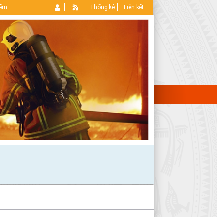
iếm
Thống kê
Liên kết