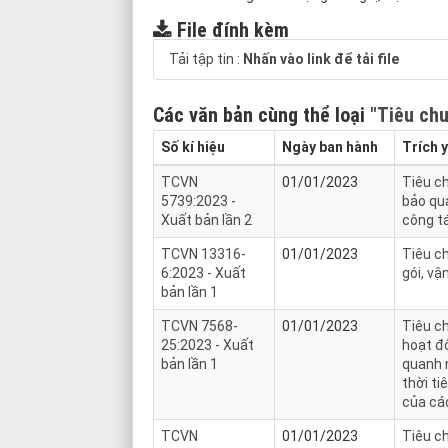
File đính kèm
Tải tập tin :
Nhấn vào link để tải file
Các văn bản cùng thể loại
"Tiêu chu
Số kí hiệu
Ngày ban hành
Trích 
TCVN
01/01/2023
Tiêu ch
5739:2023 -
bảo quả
Xuất bản lần 2
công t
TCVN 13316-
01/01/2023
Tiêu c
6:2023 - Xuất
gói, vậ
bản lần 1
TCVN 7568-
01/01/2023
Tiêu ch
25:2023 - Xuất
hoạt đ
bản lần 1
quanh n
thời ti
của cá
TCVN
01/01/2023
Tiêu ch