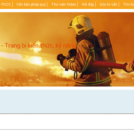
- PCCC
Văn bản pháp quy
Thư viện Video
Hỏi đáp
Góc tư vấn
Tìm k
 - Trang bị kiến thức, kỹ năng