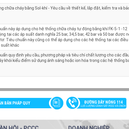
g chữa cháy bằng Sol-khí - Yêu cầu về thiết kế, lắp đặt, kiểm tra và bả
huẩn này áp dụng cho hệ thống chữa cháy tự động bằng khí FK-5-1 -12
ng tại các áp suất danh nghĩa 25 bar, 34,5 bar, 42 bar và 50 bar được 
tơ. Tiêu chuẩn này cũng có thể áp dụng cho các hệ thống tại các điều
p suất khác
huẩn quy định yêu cầu, phương pháp và tiêu chí chất lượng cho các đầ
áy khói kiểu điểm sử dụng ánh sáng hoặc ion hóa trong các hệ thống b
ĐƯỜNG DÂY NÓNG 114
ĂN BẢN PHÁP QUY
LỰC LƯỢNG CẢNH SÁT PCCC VÀ CNCH
ÀN HỘI - PCCC
DOANH NGHIỆP