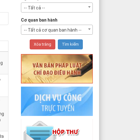
-- Tất cả --
Cơ quan ban hành
-- Tất cả cơ quan ban hành --
ng
o
ồng
h
ữa