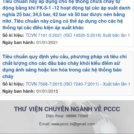
Tiêu chuẩn này áp dụng cho hệ thống chữa cháy tự
động bằng khí FK-5-1 -12 hoạt động tại các áp suất danh
nghĩa 25 bar, 34,5 bar, 42 bar và 50 bar được nén bằng
nitơ. Tiêu chuẩn này cũng có thể áp dụng cho các hệ
thống tại các điều kiện áp suất khác
Số kí hiệu:
TCVN 7161-5:2021 (ISO 14520-5:2019) Xuất bản lần 1
Ngày ban hành:
01/01/2021
Tiêu chuẩn quy định yêu cầu, phương pháp và tiêu chí
chất lượng cho các đầu báo cháy khói kiểu điểm sử
dụng ánh sáng hoặc ion hóa trong các hệ thống báo
cháy
Số kí hiệu:
TCVN 7568-7:2015 (ISO 7240-7:2011) - Xuất bản lần 1
Ngày ban hành:
01/01/2015
THƯ VIỆN CHUYÊN NGÀNH VỀ PCCC
Điện thoại:
08888 73366
Email:
www.pccc.io@gmail.com