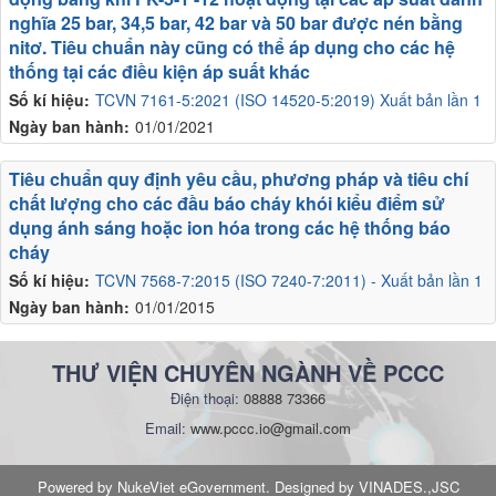
nghĩa 25 bar, 34,5 bar, 42 bar và 50 bar được nén bằng
nitơ. Tiêu chuẩn này cũng có thể áp dụng cho các hệ
thống tại các điều kiện áp suất khác
Số kí hiệu:
TCVN 7161-5:2021 (ISO 14520-5:2019) Xuất bản lần 1
Ngày ban hành:
01/01/2021
Tiêu chuẩn quy định yêu cầu, phương pháp và tiêu chí
chất lượng cho các đầu báo cháy khói kiểu điểm sử
dụng ánh sáng hoặc ion hóa trong các hệ thống báo
cháy
Số kí hiệu:
TCVN 7568-7:2015 (ISO 7240-7:2011) - Xuất bản lần 1
Ngày ban hành:
01/01/2015
THƯ VIỆN CHUYÊN NGÀNH VỀ PCCC
Điện thoại:
08888 73366
Email:
www.pccc.io@gmail.com
Powered by NukeViet eGovernment. Designed by VINADES.,JSC