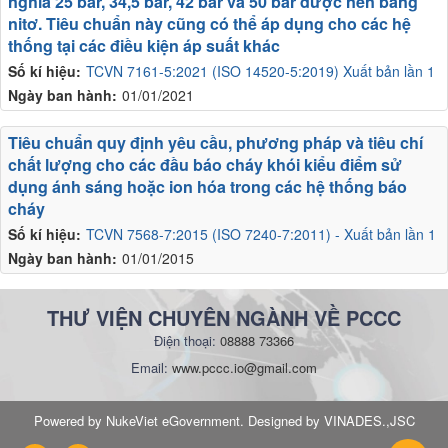
nghĩa 25 bar, 34,5 bar, 42 bar và 50 bar được nén bằng
nitơ. Tiêu chuẩn này cũng có thể áp dụng cho các hệ
thống tại các điều kiện áp suất khác
Số kí hiệu:
TCVN 7161-5:2021 (ISO 14520-5:2019) Xuất bản lần 1
Ngày ban hành:
01/01/2021
Tiêu chuẩn quy định yêu cầu, phương pháp và tiêu chí
chất lượng cho các đầu báo cháy khói kiểu điểm sử
dụng ánh sáng hoặc ion hóa trong các hệ thống báo
cháy
Số kí hiệu:
TCVN 7568-7:2015 (ISO 7240-7:2011) - Xuất bản lần 1
Ngày ban hành:
01/01/2015
THƯ VIỆN CHUYÊN NGÀNH VỀ PCCC
Điện thoại:
08888 73366
Email:
www.pccc.io@gmail.com
Powered by NukeViet eGovernment. Designed by VINADES.,JSC