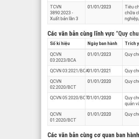
TCVN
01/01/2023
Tiêu ch
3890:2023 -
chữa ch
Xuất bản lần 3
nghiệp
Các văn bản cùng lĩnh vực
"Quy chu
Số kí hiệu
Ngày ban hành
Trích 
QCVN
01/01/2023
Quy ch
03:2023/BCA
QCVN 03:2021/BCA
01/01/2021
Quy ch
QCVN
01/01/2020
Quy ch
02:2020/BCT
QCVN 05:2020/BCT
01/01/2020
Quy chu
quản v
QCVN
01/01/2020
Quy ch
01:2020/BCT
Các văn bản cùng cơ quan ban hàn