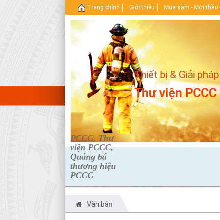
Trang chính
Giới thiệu
Mua sắm - Mời thầu 
Thiết bị & Giải pháp
Thư viện PCCC
PCCC, Thư
viện PCCC,
Quảng bá
thương hiệu
PCCC
Văn bản