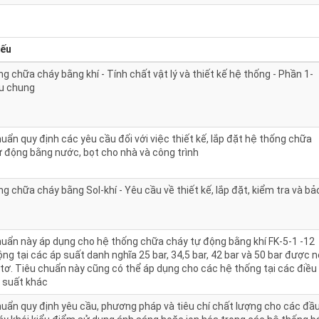
yếu
g chữa cháy bằng khí - Tính chất vật lý và thiết kế hệ thống - Phần 1-
u chung
uẩn quy định các yêu cầu đối với việc thiết kế, lắp đặt hệ thống chữa
ự động bằng nước, bọt cho nhà và công trình
g chữa cháy bằng Sol-khí - Yêu cầu về thiết kế, lắp đặt, kiểm tra và bả
huẩn này áp dụng cho hệ thống chữa cháy tự động bằng khí FK-5-1 -12
ng tại các áp suất danh nghĩa 25 bar, 34,5 bar, 42 bar và 50 bar được 
tơ. Tiêu chuẩn này cũng có thể áp dụng cho các hệ thống tại các điều
p suất khác
huẩn quy định yêu cầu, phương pháp và tiêu chí chất lượng cho các đầ