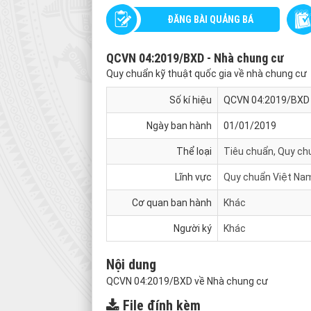
ĐĂNG BÀI QUẢNG BÁ
QCVN 04:2019/BXD - Nhà chung cư
Quy chuẩn kỹ thuật quốc gia về nhà chung cư
Số kí hiệu
QCVN 04:2019/BXD
Ngày ban hành
01/01/2019
Thể loại
Tiêu chuẩn, Quy ch
Lĩnh vực
Quy chuẩn Việt Na
Cơ quan ban hành
Khác
Người ký
Khác
Nội dung
QCVN 04:2019/BXD về Nhà chung cư
File đính kèm