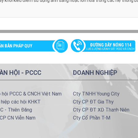
áy khói kiểu điểm sử dụng ánh sáng hoặc ion hóa trong các hệ thống b
ĐƯỜNG DÂY NÓNG 114
ĂN BẢN PHÁP QUY
LỰC LƯỢNG CẢNH SÁT PCCC VÀ CNCH
ÀN HỘI - PCCC
DOANH NGHIỆP
p hội PCCC & CNCH Việt Nam
Cty TNHH Young City
 hiệp các hội KHKT
Cty CP ĐT Gia Thy
C - Thiên Đăng
Cty CP ĐT XD Thanh Niên
 CP CN Viễn Nam
Cty Cổ Phần T-M