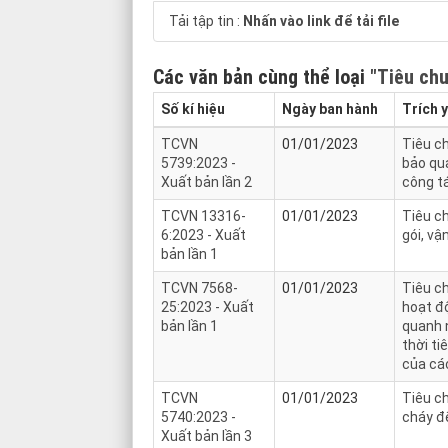
Tải tập tin :
Nhấn vào link để tải file
Các văn bản cùng thể loại
"Tiêu chu
Số kí hiệu
Ngày ban hành
Trích 
TCVN
01/01/2023
Tiêu ch
5739:2023 -
bảo quả
Xuất bản lần 2
công t
TCVN 13316-
01/01/2023
Tiêu c
6:2023 - Xuất
gói, vậ
bản lần 1
TCVN 7568-
01/01/2023
Tiêu ch
25:2023 - Xuất
hoạt đ
bản lần 1
quanh n
thời ti
của cá
TCVN
01/01/2023
Tiêu ch
5740:2023 -
cháy đ
Xuất bản lần 3