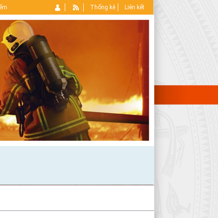
iếm
Thống kê
Liên kết