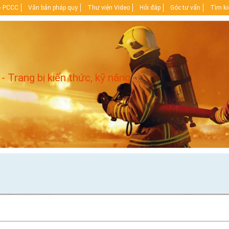
- PCCC
Văn bản pháp quy
Thư viện Video
Hỏi đáp
Góc tư vấn
Tìm k
 - Trang bị kiến thức, kỹ năng