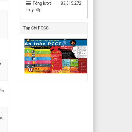
Tổng lượt
83,315,272
truy cập
Tạp Chí PCCC
o
nén
u
áo