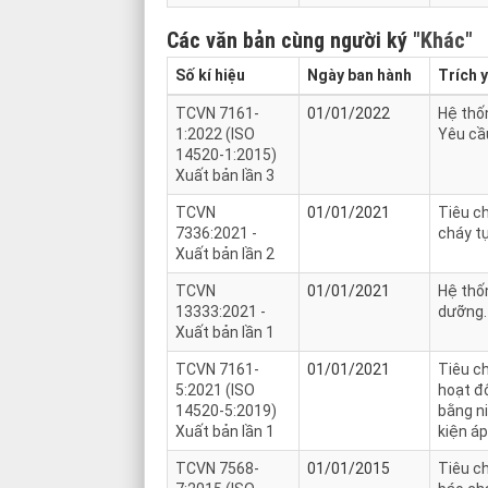
Các văn bản cùng người ký
"Khác"
Số kí hiệu
Ngày ban hành
Trích 
TCVN 7161-
01/01/2022
Hệ thốn
1:2022 (ISO
Yêu cầ
14520-1:2015)
Xuất bản lần 3
TCVN
01/01/2021
Tiêu ch
7336:2021 -
cháy t
Xuất bản lần 2
TCVN
01/01/2021
Hệ thốn
13333:2021 -
dưỡng.
Xuất bản lần 1
TCVN 7161-
01/01/2021
Tiêu c
5:2021 (ISO
hoạt độ
14520-5:2019)
bằng ni
Xuất bản lần 1
kiện á
TCVN 7568-
01/01/2015
Tiêu c