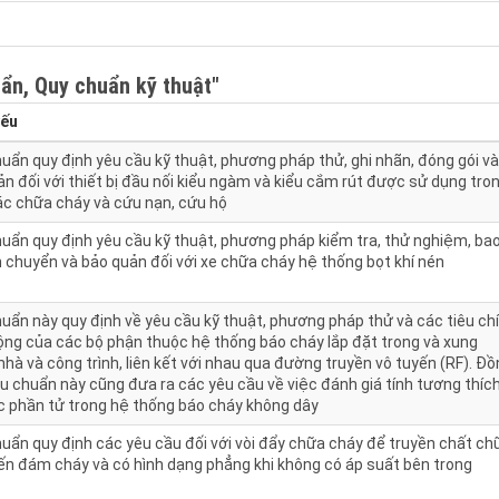
ẩn, Quy chuẩn kỹ thuật"
yếu
uẩn quy định yêu cầu kỹ thuật, phương pháp thử, ghi nhãn, đóng gói và
n đối với thiết bị đầu nối kiểu ngàm và kiểu cắm rút được sử dụng tro
ác chữa cháy và cứu nạn, cứu hộ
huẩn quy định yêu cầu kỹ thuật, phương pháp kiểm tra, thử nghiệm, ba
n chuyển và bảo quản đối với xe chữa cháy hệ thống bọt khí nén
uẩn này quy định về yêu cầu kỹ thuật, phương pháp thử và các tiêu chí
ộng của các bộ phận thuộc hệ thống báo cháy lắp đặt trong và xung
hà và công trình, liên kết với nhau qua đường truyền vô tuyến (RF). Đ
êu chuẩn này cũng đưa ra các yêu cầu về việc đánh giá tính tương thíc
c phần tử trong hệ thống báo cháy không dây
uẩn quy định các yêu cầu đối với vòi đẩy chữa cháy để truyền chất ch
ến đám cháy và có hình dạng phẳng khi không có áp suất bên trong