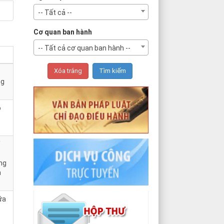
-- Tất cả --
Cơ quan ban hành
-- Tất cả cơ quan ban hành --
ng
o
ồng
h
ữa