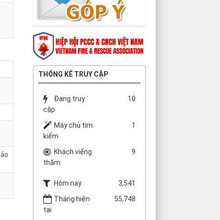
THỐNG KÊ TRUY CẬP
Đang truy
10
cập
Máy chủ tìm
1
kiếm
Khách viếng
9
bảo
thăm
Hôm nay
3,541
Tháng hiện
55,748
tại