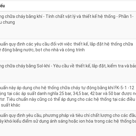
yếu
g chữa cháy bằng khí - Tính chất vật lý và thiết kế hệ thống - Phần 1-
u chung
uẩn quy định các yêu cầu đối với việc thiết kế, lắp đặt hệ thống chữa
ự động bằng nước, bọt cho nhà và công trình
g chữa cháy bằng Sol-khí - Yêu cầu về thiết kế, lắp đặt, kiểm tra và bả
huẩn này áp dụng cho hệ thống chữa cháy tự động bằng khí FK-5-1 -12
ng tại các áp suất danh nghĩa 25 bar, 34,5 bar, 42 bar và 50 bar được 
tơ. Tiêu chuẩn này cũng có thể áp dụng cho các hệ thống tại các điều
p suất khác
huẩn quy định yêu cầu, phương pháp và tiêu chí chất lượng cho các đầ
áy khói kiểu điểm sử dụng ánh sáng hoặc ion hóa trong các hệ thống b