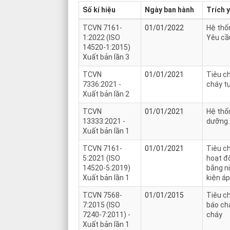
Số kí hiệu
Ngày ban hành
Trích 
TCVN 7161-
01/01/2022
Hệ thốn
1:2022 (ISO
Yêu cầ
14520-1:2015)
Xuất bản lần 3
TCVN
01/01/2021
Tiêu ch
7336:2021 -
cháy t
Xuất bản lần 2
TCVN
01/01/2021
Hệ thốn
13333:2021 -
dưỡng.
Xuất bản lần 1
TCVN 7161-
01/01/2021
Tiêu c
5:2021 (ISO
hoạt độ
14520-5:2019)
bằng ni
Xuất bản lần 1
kiện á
TCVN 7568-
01/01/2015
Tiêu c
7:2015 (ISO
báo ch
7240-7:2011) -
cháy
Xuất bản lần 1