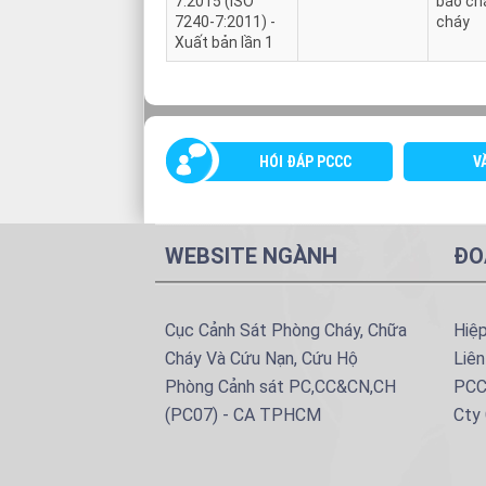
7:2015 (ISO
báo ch
7240-7:2011) -
cháy
Xuất bản lần 1
HÓI ĐÁP PCCC
V
WEBSITE NGÀNH
ĐO
Cục Cảnh Sát Phòng Cháy, Chữa
Hiệ
Cháy Và Cứu Nạn, Cứu Hộ
Liên
Phòng Cảnh sát PC,CC&CN,CH
PCC
(PC07) - CA TPHCM
Cty