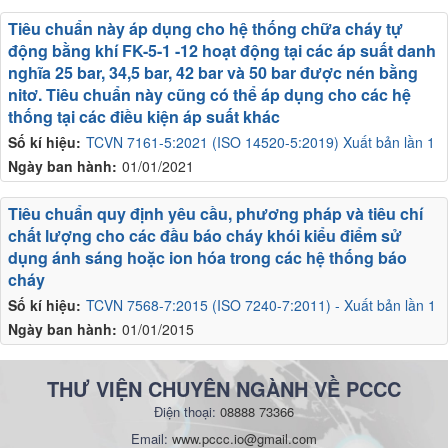
Tiêu chuẩn này áp dụng cho hệ thống chữa cháy tự
động bằng khí FK-5-1 -12 hoạt động tại các áp suất danh
nghĩa 25 bar, 34,5 bar, 42 bar và 50 bar được nén bằng
nitơ. Tiêu chuẩn này cũng có thể áp dụng cho các hệ
thống tại các điều kiện áp suất khác
Số kí hiệu:
TCVN 7161-5:2021 (ISO 14520-5:2019) Xuất bản lần 1
Ngày ban hành:
01/01/2021
Tiêu chuẩn quy định yêu cầu, phương pháp và tiêu chí
chất lượng cho các đầu báo cháy khói kiểu điểm sử
dụng ánh sáng hoặc ion hóa trong các hệ thống báo
cháy
Số kí hiệu:
TCVN 7568-7:2015 (ISO 7240-7:2011) - Xuất bản lần 1
Ngày ban hành:
01/01/2015
THƯ VIỆN CHUYÊN NGÀNH VỀ PCCC
Điện thoại:
08888 73366
Email:
www.pccc.io@gmail.com