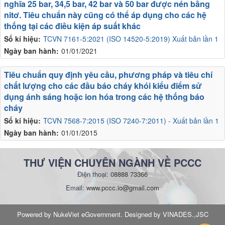
nghĩa 25 bar, 34,5 bar, 42 bar và 50 bar được nén bằng
nitơ. Tiêu chuẩn này cũng có thể áp dụng cho các hệ
thống tại các điều kiện áp suất khác
Số kí hiệu:
TCVN 7161-5:2021 (ISO 14520-5:2019) Xuất bản lần 1
Ngày ban hành:
01/01/2021
Tiêu chuẩn quy định yêu cầu, phương pháp và tiêu chí
chất lượng cho các đầu báo cháy khói kiểu điểm sử
dụng ánh sáng hoặc ion hóa trong các hệ thống báo
cháy
Số kí hiệu:
TCVN 7568-7:2015 (ISO 7240-7:2011) - Xuất bản lần 1
Ngày ban hành:
01/01/2015
THƯ VIỆN CHUYÊN NGÀNH VỀ PCCC
Điện thoại:
08888 73366
Email:
www.pccc.io@gmail.com
Powered by NukeViet eGovernment. Designed by VINADES.,JSC