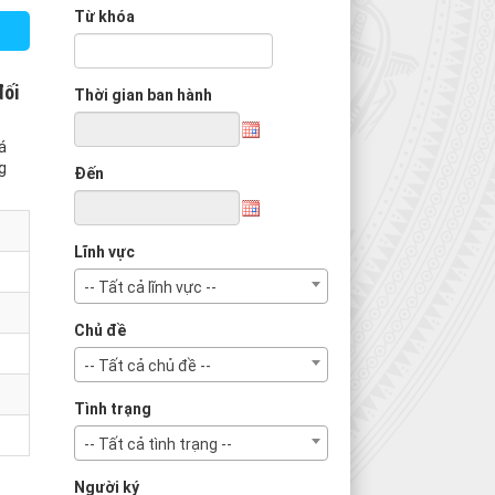
Từ khóa
đối
Thời gian ban hành
á
g
Đến
Lĩnh vực
-- Tất cả lĩnh vực --
Chủ đề
-- Tất cả chủ đề --
Tình trạng
-- Tất cả tình trạng --
Người ký