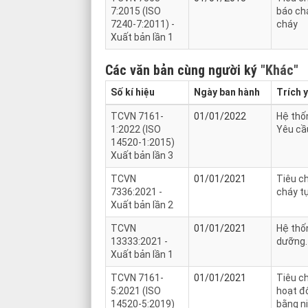
7:2015 (ISO
báo ch
7240-7:2011) -
cháy
Xuất bản lần 1
Các văn bản cùng người ký
"Khác"
Số kí hiệu
Ngày ban hành
Trích 
TCVN 7161-
01/01/2022
Hệ thốn
1:2022 (ISO
Yêu cầ
14520-1:2015)
Xuất bản lần 3
TCVN
01/01/2021
Tiêu ch
7336:2021 -
cháy t
Xuất bản lần 2
TCVN
01/01/2021
Hệ thốn
13333:2021 -
dưỡng.
Xuất bản lần 1
TCVN 7161-
01/01/2021
Tiêu c
5:2021 (ISO
hoạt độ
14520-5:2019)
bằng ni