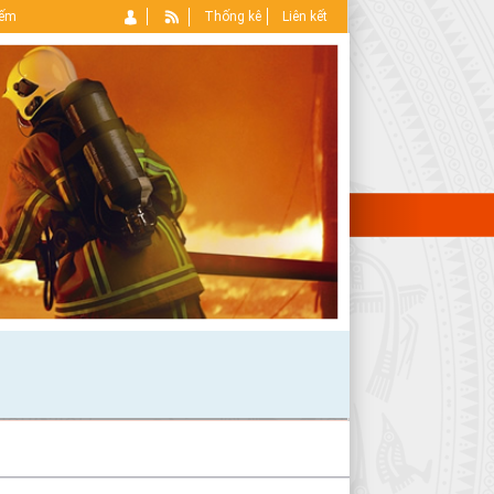
iếm
Thống kê
Liên kết