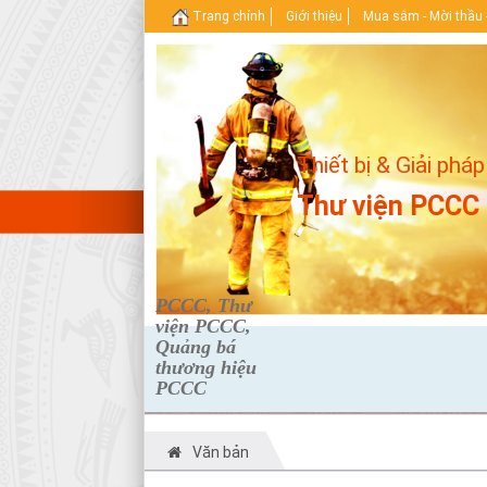
Trang chính
Giới thiệu
Mua sắm - Mời thầu 
Thiết bị & Giải pháp
Thư viện PCCC
PCCC, Thư
viện PCCC,
Quảng bá
thương hiệu
PCCC
Văn bản