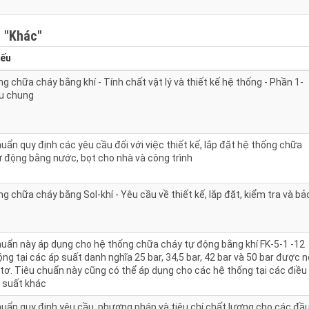
h
"Khác"
yếu
g chữa cháy bằng khí - Tính chất vật lý và thiết kế hệ thống - Phần 1-
u chung
uẩn quy định các yêu cầu đối với việc thiết kế, lắp đặt hệ thống chữa
ự động bằng nước, bọt cho nhà và công trình
g chữa cháy bằng Sol-khí - Yêu cầu về thiết kế, lắp đặt, kiểm tra và bả
huẩn này áp dụng cho hệ thống chữa cháy tự động bằng khí FK-5-1 -12
ng tại các áp suất danh nghĩa 25 bar, 34,5 bar, 42 bar và 50 bar được 
tơ. Tiêu chuẩn này cũng có thể áp dụng cho các hệ thống tại các điều
p suất khác
huẩn quy định yêu cầu, phương pháp và tiêu chí chất lượng cho các đầ