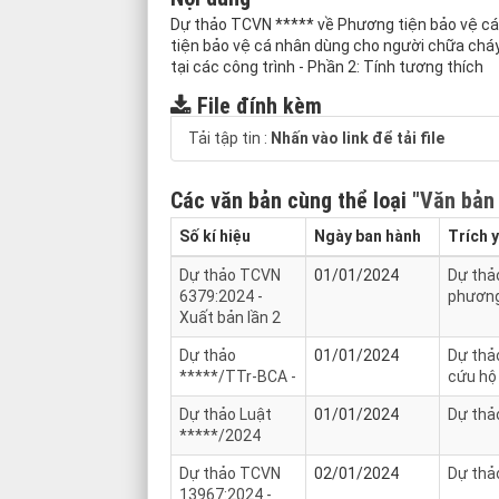
Dự thảo TCVN ***** về Phương tiện bảo vệ cá
tiện bảo vệ cá nhân dùng cho người chữa cháy
tại các công trình - Phần 2: Tính tương thích
File đính kèm
Tải tập tin :
Nhấn vào link để tải file
Các văn bản cùng thể loại
"Văn bản
Số kí hiệu
Ngày ban hành
Trích 
Dự thảo TCVN
01/01/2024
Dự thả
6379:2024 -
phương
Xuất bản lần 2
Dự thảo
01/01/2024
Dự thả
*****/TTr-BCA -
cứu hộ
Dự thảo Luật
01/01/2024
Dự thả
*****/2024
Dự thảo TCVN
02/01/2024
Dự thảo
13967:2024 -