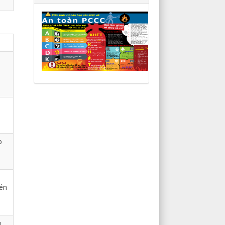
o
nén
u