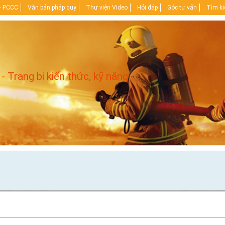
- PCCC
Văn bản pháp quy
Thư viện Video
Hỏi đáp
Góc tư vấn
Tìm k
 - Trang bị kiến thức, kỹ năng