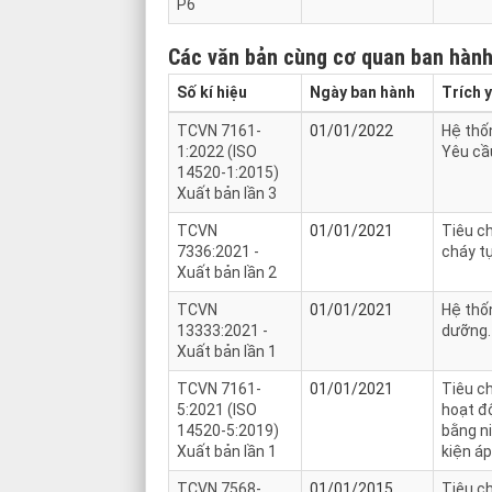
P6
Các văn bản cùng cơ quan ban hàn
Số kí hiệu
Ngày ban hành
Trích 
TCVN 7161-
01/01/2022
Hệ thốn
1:2022 (ISO
Yêu cầ
14520-1:2015)
Xuất bản lần 3
TCVN
01/01/2021
Tiêu ch
7336:2021 -
cháy t
Xuất bản lần 2
TCVN
01/01/2021
Hệ thốn
13333:2021 -
dưỡng.
Xuất bản lần 1
TCVN 7161-
01/01/2021
Tiêu c
5:2021 (ISO
hoạt độ
14520-5:2019)
bằng ni
Xuất bản lần 1
kiện á
TCVN 7568-
01/01/2015
Tiêu c