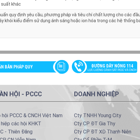
p suất khác
huẩn quy định yêu cầu, phương pháp và tiêu chí chất lượng cho các đầ
áy khói kiểu điểm sử dụng ánh sáng hoặc ion hóa trong các hệ thống b
ĐƯỜNG DÂY NÓNG 114
ĂN BẢN PHÁP QUY
LỰC LƯỢNG CẢNH SÁT PCCC VÀ CNCH
ÀN HỘI - PCCC
DOANH NGHIỆP
p hội PCCC & CNCH Việt Nam
Cty TNHH Young City
 hiệp các hội KHKT
Cty CP ĐT Gia Thy
C - Thiên Đăng
Cty CP ĐT XD Thanh Niên
 CP CN Viễn Nam
Cty Cổ Phần T-M