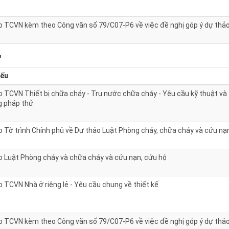
o TCVN kèm theo Công văn số 79/C07-P6 về việc đề nghị góp ý dự thả
"
yếu
o TCVN Thiết bị chữa cháy - Trụ nước chữa cháy - Yêu cầu kỹ thuật và
 pháp thử
o Tờ trình Chính phủ về Dự thảo Luật Phòng cháy, chữa cháy và cứu nạ
o Luật Phòng cháy và chữa cháy và cứu nạn, cứu hộ
 TCVN Nhà ở riêng lẻ - Yêu cầu chung về thiết kế
o TCVN kèm theo Công văn số 79/C07-P6 về việc đề nghị góp ý dự thả