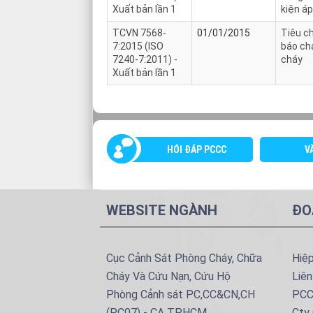
Xuất bản lần 1
kiện á
TCVN 7568-
01/01/2015
Tiêu c
7:2015 (ISO
báo ch
7240-7:2011) -
cháy
Xuất bản lần 1
HÓI ĐÁP PCCC
V
WEBSITE NGÀNH
ĐO
Cục Cảnh Sát Phòng Cháy, Chữa
Hiệ
Cháy Và Cứu Nạn, Cứu Hộ
Liên
Phòng Cảnh sát PC,CC&CN,CH
PCC
(PC07) - CA TPHCM
Cty