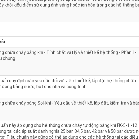
áy khói kiểu điểm sử dụng ánh sáng hoặc ion hóa trong các hệ thống b
yếu
g chữa cháy bằng khí - Tính chất vật lý và thiết kế hệ thống - Phần 1-
u chung
uẩn quy định các yêu cầu đối với việc thiết kế, lắp đặt hệ thống chữa
ự động bằng nước, bọt cho nhà và công trình
g chữa cháy bằng Sol-khí - Yêu cầu về thiết kế, lắp đặt, kiểm tra và bả
huẩn này áp dụng cho hệ thống chữa cháy tự động bằng khí FK-5-1 -12
ng tại các áp suất danh nghĩa 25 bar, 34,5 bar, 42 bar và 50 bar được 
tơ. Tiêu chuẩn này cũng có thể áp dụng cho các hệ thống tại các điều