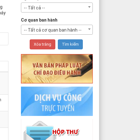
ng
-- Tất cả --
háy
Cơ quan ban hành
-- Tất cả cơ quan ban hành --
n