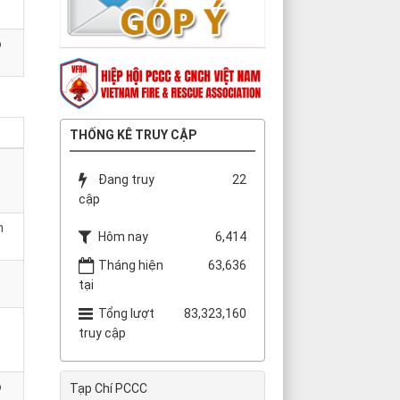
o
THỐNG KÊ TRUY CẬP
Đang truy
22
cập
n
Hôm nay
6,414
Tháng hiện
63,636
tại
Tổng lượt
83,323,160
truy cập
o
Tạp Chí PCCC