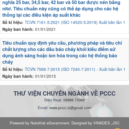
nghĩa 25 bar, 34,5 bar, 42 bar và 50 bar được nén bằng
nitơ. Tiêu chuẩn này cũng có thể áp dụng cho các hệ
thống tại các điều kiện áp suất khác
Số kí hiệu:
TCVN 7161-5:2021 (ISO 14520-5:2019) Xuất bản lần 1
Ngày ban hành:
01/01/2021
Tiêu chuẩn quy định yêu cầu, phương pháp và tiêu chí
chất lượng cho các đầu báo cháy khói kiểu điểm sử
dụng ánh sáng hoặc ion hóa trong các hệ thống báo
cháy
Số kí hiệu:
TCVN 7568-7:2015 (ISO 7240-7:2011) - Xuất bản lần 1
Ngày ban hành:
01/01/2015
THƯ VIỆN CHUYÊN NGÀNH VỀ PCCC
Điện thoại:
08888 73366
Email:
www.pccc.io@gmail.com
Powered by NukeViet eGovernment. Designed by VINADES.,JSC