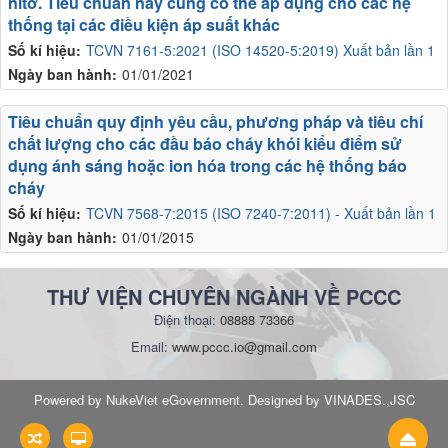
nitơ. Tiêu chuẩn này cũng có thể áp dụng cho các hệ
thống tại các điều kiện áp suất khác
Số kí hiệu:
TCVN 7161-5:2021 (ISO 14520-5:2019) Xuất bản lần 1
Ngày ban hành:
01/01/2021
Tiêu chuẩn quy định yêu cầu, phương pháp và tiêu chí
chất lượng cho các đầu báo cháy khói kiểu điểm sử
dụng ánh sáng hoặc ion hóa trong các hệ thống báo
cháy
Số kí hiệu:
TCVN 7568-7:2015 (ISO 7240-7:2011) - Xuất bản lần 1
Ngày ban hành:
01/01/2015
THƯ VIỆN CHUYÊN NGÀNH VỀ PCCC
Điện thoại:
08888 73366
Email:
www.pccc.io@gmail.com
Powered by NukeViet eGovernment. Designed by VINADES.,JSC