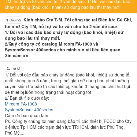
TM, hỗ trợ và tư vấn cho tôi 2 vấn đề sau: 1/ Đối với các đầu báo
cháy tự động (báo khói, nhiệt) sử dụng bao lâu thì thay mới
Kính chào Cty T-M. Tôi công tác tại Điện lực Củ Chi,
Câu hỏi
tôi nhờ Cty TM, hỗ trợ và tư vấn cho tôi 2 vấn đề sau:
1/ Đối với các đầu báo cháy tự động (báo khói, nhiệt) sử
dụng bao lâu thì thay mới.
2/Quý công ty có catalog Mircom FA-1008 và
SystemSensor 400series cho mình xin tài liệu liên quan.
Xin cảm ơn
Trả lời
1/ Đối với các đầu báo cháy tự động (báo khói, nhiệt) sử dụng tốt
nhất không quá 5 năm, trong thời gian sử dụng bạn phải thường
xuyên kiểm tra bảo trì các thiết bị, khoản 3 tháng lau chùi hút bụi
để thiết bị luôn trong trạng thái hoạt động tốt
2/ Bạn tải file dưới đây:
Mircom FA-1008
SystemSensor 400series
Cảm ơn bạn quan tâm.
Ps. Công ty chúng tôi hiện đang bảo trì các thiết bị PCCC cho Cty
điệnlực Tp.HCM các trạm điện lực TP.HCM, điện lực Phú Thọ,
Phú Mỹ.....