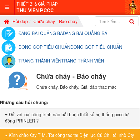
THIẾT BỊ & GIẢI PHÁP
THƯ VIỆN PCCC
Hỏi đáp
Chữa cháy - Báo cháy
ĐĂNG BÀI QUẢNG BÁ
ĐĂNG BÀI QUẢNG BÁ
ĐÓNG GÓP TIÊU CHUẨN
ĐÓNG GÓP TIÊU CHUẨN
TRANG THÀNH VIÊN
TRANG THÀNH VIÊN
Module
Chữa cháy - Báo cháy
logo
Chữa cháy, Báo cháy, Giải đáp thắc mắc
Những câu hỏi chung:
Đối với loại công trình nào bắt buộc thiết kế hệ thống pccc tự
động PRINLER ?
Kính chào Cty T-M. Tôi công tác tại Điện lực Củ Chi, tôi nhờ Cty