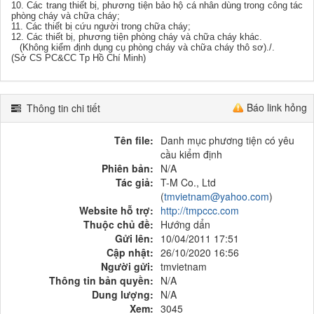
10. Các trang thiết bị, phương tiện bảo hộ cá nhân dùng trong công tác
phòng cháy và chữa cháy;
11. Các thiết bị cứu người trong chữa cháy;
12. Các thiết bị, phương tiện phòng cháy và chữa cháy khác.
(Không kiểm định dụng cụ phòng cháy và chữa cháy thô sơ)./.
(Sở CS PC&CC Tp Hồ Chí Minh)
Báo link hỏng
Thông tin chi tiết
Tên file:
Danh mục phương tiện có yêu
cầu kiểm định
Phiên bản:
N/A
Tác giả:
T-M Co., Ltd
(
tmvietnam@yahoo.com
)
Website hỗ trợ:
http://tmpccc.com
Thuộc chủ đề:
Hướng dẩn
Gửi lên:
10/04/2011 17:51
Cập nhật:
26/10/2020 16:56
Người gửi:
tmvietnam
Thông tin bản quyền:
N/A
Dung lượng:
N/A
Xem:
3045