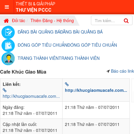
THIẾT BỊ & GIẢI PHÁP
THƯ VIỆN PCCC
Đối tác
Thiên Đăng - Hệ thống
ĐĂNG BÀI QUẢNG BÁ
ĐĂNG BÀI QUẢNG BÁ
ĐÓNG GÓP TIÊU CHUẨN
ĐÓNG GÓP TIÊU CHUẨN
TRANG THÀNH VIÊN
TRANG THÀNH VIÊN
Báo cáo link
Cafe Khúc Giao Mùa
Liên kết:
http://khucgiaomuacafe.com...
http://khucgiaomuacafe.com...
Ngày đăng:
21:18 Thứ năm - 07/07/2011
21:18 Thứ năm - 07/07/2011
Cập nhật lần cuối:
21:18 Thứ năm - 07/07/2011
21:18 Thứ năm - 07/07/2011