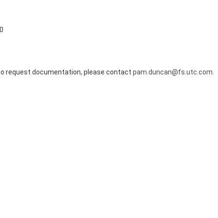
00
r to request documentation, please contact
pam.duncan@fs.utc.com
.