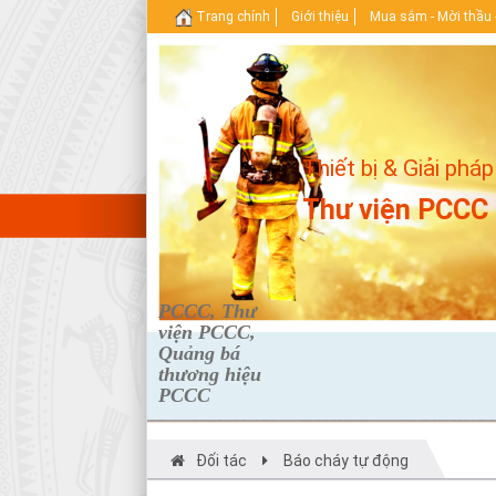
Trang chính
Giới thiệu
Mua sắm - Mời thầu 
Thiết bị & Giải pháp
Thư viện PCCC
PCCC, Thư
viện PCCC,
Quảng bá
thương hiệu
PCCC
Đối tác
Báo cháy tự động