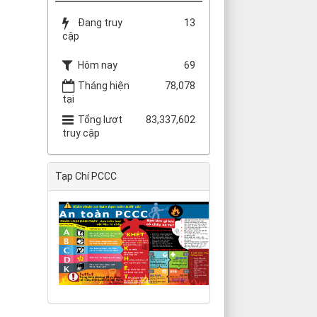
Đang truy
13
cập
Hôm nay
69
Tháng hiện
78,078
tại
Tổng lượt
83,337,602
truy cập
Tạp Chí PCCC