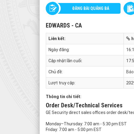
ĐĂNG BÀI QUẢNG BÁ
EDWARDS - CA
Liên kết:
h
Ngày đăng:
16:
Cập nhật lần cuối:
17:
Chủ đề:
Báo
Lượt truy cập:
202
Thông tin chi tiết:
Order Desk/Technical Services
GE Security direct sales offices order desk/te
Monday–Thursday: 7:00 am - 5:30 pm EST
Friday: 7:00 am - 5:00 pm EST