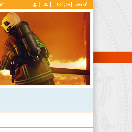
iếm
Thống kê
Liên kết