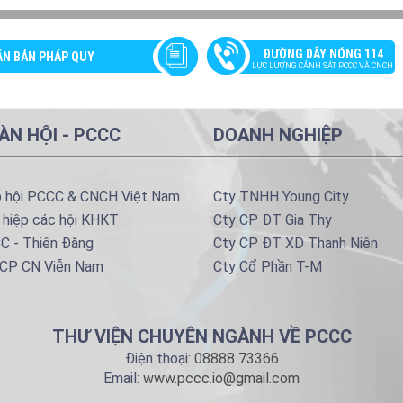
ĐƯỜNG DÂY NÓNG 114
ĂN BẢN PHÁP QUY
LỰC LƯỢNG CẢNH SÁT PCCC VÀ CNCH
ÀN HỘI - PCCC
DOANH NGHIỆP
p hội PCCC & CNCH Việt Nam
Cty TNHH Young City
 hiệp các hội KHKT
Cty CP ĐT Gia Thy
C - Thiên Đăng
Cty CP ĐT XD Thanh Niên
 CP CN Viễn Nam
Cty Cổ Phần T-M
THƯ VIỆN CHUYÊN NGÀNH VỀ PCCC
Điện thoại:
08888 73366
Email:
www.pccc.io@gmail.com