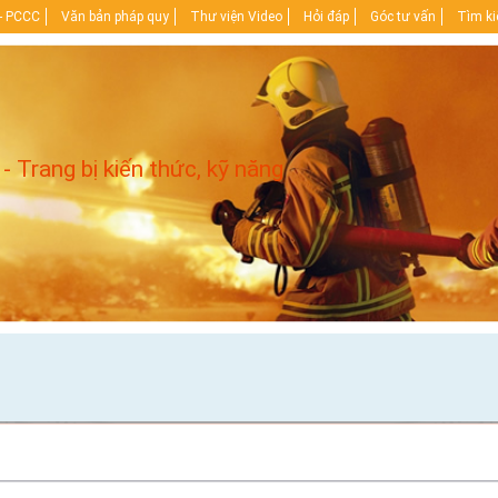
- PCCC
Văn bản pháp quy
Thư viện Video
Hỏi đáp
Góc tư vấn
Tìm k
 - Trang bị kiến thức, kỹ năng