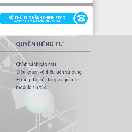
BỘ THỦ TỤC HÀNH CHÍNH PCCC
HỖ TRỢ TRỰC TUYẾN QUA ĐIỆN THOẠI
QUYỀN RIÊNG TƯ
Chính sách bảo mật
Điều khoản và điều kiện sử dụng
Hướng dẫn sử dụng và quản trị
module tin tức