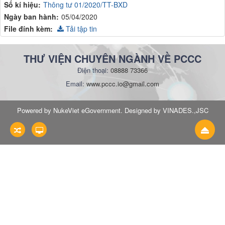
Số kí hiệu:
Thông tư 01/2020/TT-BXD
Ngày ban hành:
05/04/2020
File đính kèm:
Tải tập tin
THƯ VIỆN CHUYÊN NGÀNH VỀ PCCC
Điện thoại:
08888 73366
Email:
www.pccc.io@gmail.com
Powered by NukeViet eGovernment. Designed by VINADES.,JSC