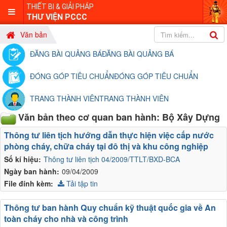
THIẾT BỊ & GIẢI PHÁP
THƯ VIỆN PCCC
Văn bản
ĐĂNG BÀI QUẢNG BÁ
ĐĂNG BÀI QUẢNG BÁ
ĐÓNG GÓP TIÊU CHUẨN
ĐÓNG GÓP TIÊU CHUẨN
TRANG THÀNH VIÊN
TRANG THÀNH VIÊN
Văn bản theo cơ quan ban hành: Bộ Xây Dựng
Thông tư liên tịch hướng dẫn thực hiện việc cấp nước
phòng cháy, chữa cháy tại đô thị và khu công nghiệp
Số kí hiệu:
Thông tư liên tịch 04/2009/TTLT/BXD-BCA
Ngày ban hành:
09/04/2009
File đính kèm:
Tải tập tin
Thông tư ban hành Quy chuẩn kỹ thuật quốc gia về An
toàn cháy cho nhà và công trình