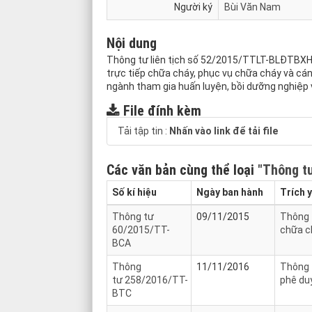
Người ký
Bùi Văn Nam
Nội dung
Thông tư liên tịch số 52/2015/TTLT-BLĐTBXH
trực tiếp chữa cháy, phục vụ chữa cháy và cán
ngành tham gia huấn luyện, bồi dưỡng nghiệp
File đính kèm
Tải tập tin :
Nhấn vào link để tải file
Các văn bản cùng thể loại
"Thông t
Số kí hiệu
Ngày ban hành
Trích 
Thông tư
09/11/2015
Thông t
60/2015/TT-
chữa c
BCA
Thông
11/11/2016
Thông t
tư 258/2016/TT-
phê du
BTC