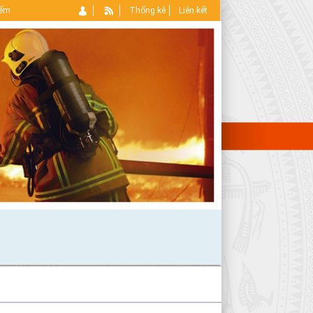
iếm
Thống kê
Liên kết