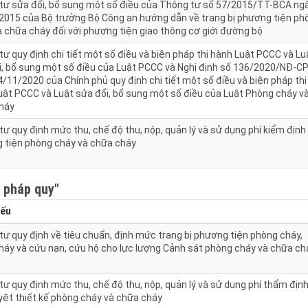
tư sửa đổi, bổ sung một số điều của Thông tư số 57/2015/TT-BCA ng
2015 của Bộ trưởng Bộ Công an hướng dẫn về trang bị phương tiện ph
à chữa cháy đối với phương tiện giao thông cơ giới đường bộ
ư quy định chi tiết một số điều và biện pháp thi hành Luật PCCC và Lu
i, bổ sung một số điều của Luật PCCC và Nghị định số 136/2020/NĐ-C
/11/2020 của Chính phủ quy định chi tiết một số điều và biện pháp thi
uật PCCC và Luật sửa đổi, bổ sung một số điều của Luật Phòng cháy v
háy
ư quy định mức thu, chế độ thu, nộp, quản lý và sử dụng phí kiểm định
 tiện phòng cháy và chữa cháy
 pháp quy"
yếu
ư quy định về tiêu chuẩn, định mức trang bị phương tiện phòng cháy,
háy và cứu nạn, cứu hộ cho lực lượng Cảnh sát phòng cháy và chữa ch
ư quy định mức thu, chế độ thu, nộp, quản lý và sử dụng phí thẩm địn
yệt thiết kế phòng cháy và chữa cháy