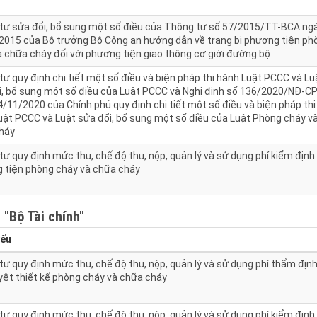
tư sửa đổi, bổ sung một số điều của Thông tư số 57/2015/TT-BCA ng
2015 của Bộ trưởng Bộ Công an hướng dẫn về trang bị phương tiện ph
à chữa cháy đối với phương tiện giao thông cơ giới đường bộ
ư quy định chi tiết một số điều và biện pháp thi hành Luật PCCC và Lu
i, bổ sung một số điều của Luật PCCC và Nghị định số 136/2020/NĐ-C
/11/2020 của Chính phủ quy định chi tiết một số điều và biện pháp thi
uật PCCC và Luật sửa đổi, bổ sung một số điều của Luật Phòng cháy v
háy
ư quy định mức thu, chế độ thu, nộp, quản lý và sử dụng phí kiểm định
 tiện phòng cháy và chữa cháy
h
"Bộ Tài chính"
yếu
ư quy định mức thu, chế độ thu, nộp, quản lý và sử dụng phí thẩm địn
yệt thiết kế phòng cháy và chữa cháy
ư quy định mức thu, chế độ thu, nộp, quản lý và sử dụng phí kiểm định