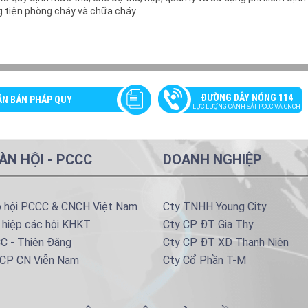
 tiện phòng cháy và chữa cháy
ĐƯỜNG DÂY NÓNG 114
ĂN BẢN PHÁP QUY
LỰC LƯỢNG CẢNH SÁT PCCC VÀ CNCH
ÀN HỘI - PCCC
DOANH NGHIỆP
p hội PCCC & CNCH Việt Nam
Cty TNHH Young City
 hiệp các hội KHKT
Cty CP ĐT Gia Thy
C - Thiên Đăng
Cty CP ĐT XD Thanh Niên
 CP CN Viễn Nam
Cty Cổ Phần T-M