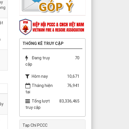
ày
òng
ật
P
à
THỐNG KÊ TRUY CẬP
Đang truy
70
cập
Hôm nay
10,671
Tháng hiện
76,941
tại
Tổng lượt
83,336,465
áy
truy cập
h
Tạp Chí PCCC