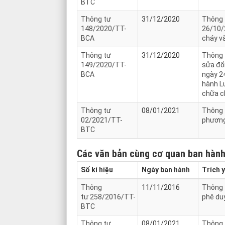
BTC
Thông tư
31/12/2020
Thông 
148/2020/TT-
26/10/
BCA
cháy v
Thông tư
31/12/2020
Thông t
149/2020/TT-
sửa đổ
BCA
ngày 24
hành L
chữa c
Thông tư
08/01/2021
Thông t
02/2021/TT-
phương
BTC
Các văn bản cùng cơ quan ban hàn
Số kí hiệu
Ngày ban hành
Trích 
Thông
11/11/2016
Thông t
tư 258/2016/TT-
phê du
BTC
Thông tư
08/01/2021
Thông t