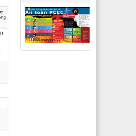
ày
òng
ật
P
à
h