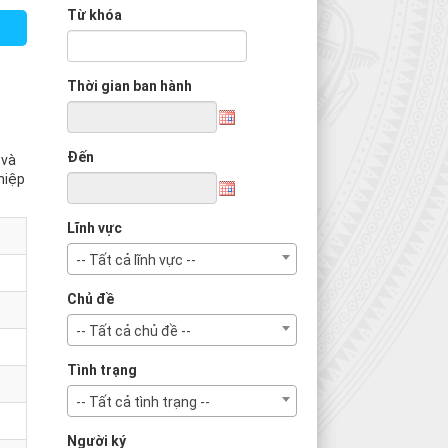
Từ khóa
Thời gian ban hành
Đến
 và
hiệp
Lĩnh vực
-- Tất cả lĩnh vực --
Chủ đề
-- Tất cả chủ đề --
Tình trạng
-- Tất cả tình trạng --
Người ký