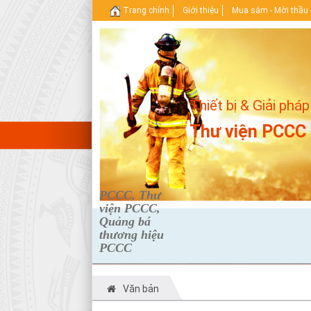
Trang chính
Giới thiệu
Mua sắm - Mời thầu 
Thiết bị & Giải pháp
Thư viện PCCC
PCCC, Thư
viện PCCC,
Quảng bá
thương hiệu
PCCC
Văn bản