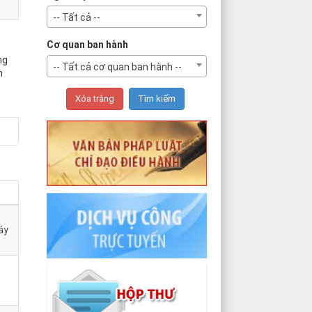
-- Tất cả --
Cơ quan ban hành
ng
-- Tất cả cơ quan ban hành --
n
áy
h