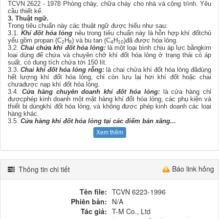
TCVN 2622 - 1978 Phòng cháy, chữa cháy cho nhà và công trình. Yêu
cầu thiết kế.
3. Thuật ngữ.
Trong tiêu chuẩn này các thuật ngữ được hiểu như sau:
3.1.
Khí đốt hóa lỏng
nêu trong tiêu chuẩn này là hỗn hợp khí đốtchủ
yếu gồm propan (C
H
) và bu tan (C
H
)đã được hóa lỏng.
2
8
4
10
3.2.
Chai chứa khí đốt hóa lỏng:
là một loại bình chịu áp lực bằngkim
loại dùng để chứa và chuyên chở khí đốt hóa lỏng ở trạng thái có áp
suất, có dung tích chứa tới 150 lít.
3.3.
Chai khí đốt hóa lỏng rỗng:
là chai chứa khí đốt hóa lỏng đãdùng
hết lượng khí đốt hóa lỏng, chỉ còn lưu lại hơi khí đốt hoặc chai
chưađược nạp khí đốt hóa lỏng.
3.4.
Cửa hàng chuyên doanh khí đốt hóa lỏng:
là cửa hàng chỉ
đượcphép kinh doanh một mặt hàng khí đốt hóa lỏng, các phụ kiện và
thiết bị dùngkhí đốt hóa lỏng, và không được phép kinh doanh các loại
hàng khác.
3.5.
Cửa hàng khí đốt hóa lỏng tại các điểm bán xăng
...
Xem thêm
Báo link hỏng
Thông tin chi tiết
Tên file:
TCVN 6223-1996
Phiên bản:
N/A
Tác giả:
T-M Co., Ltd