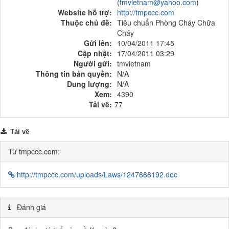
(
tmvietnam@yahoo.com
)
Website hỗ trợ:
http://tmpccc.com
Thuộc chủ đề:
Tiêu chuẩn Phòng Cháy Chữa
Cháy
Gửi lên:
10/04/2011 17:45
Cập nhật:
17/04/2011 03:29
Người gửi:
tmvietnam
Thông tin bản quyền:
N/A
Dung lượng:
N/A
Xem:
4390
Tải về:
77
Tải về
Từ tmpccc.com:
http://tmpccc.com/uploads/Laws/1247666192.doc
Đánh giá