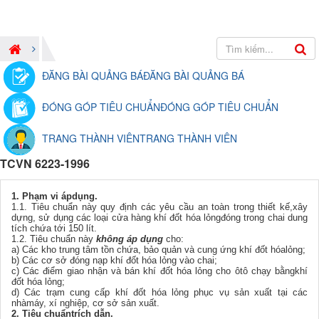
ĐĂNG BÀI QUẢNG BÁ
ĐĂNG BÀI QUẢNG BÁ
ĐÓNG GÓP TIÊU CHUẨN
ĐÓNG GÓP TIÊU CHUẨN
TRANG THÀNH VIÊN
TRANG THÀNH VIÊN
TCVN 6223-1996
1. Phạm vi ápdụng.
1.1. Tiêu chuẩn này quy định các yêu cầu an toàn trong thiết kế,xây
dựng, sử dụng các loại cửa hàng khí đốt hóa lỏngđóng trong chai dung
tích chứa tới 150 lít.
1.2. Tiêu chuẩn này
không áp dụng
cho:
a) Các kho trung tâm tồn chứa, bảo quản và cung ứng khí đốt hóalỏng;
b) Các cơ sở đóng nạp khí đốt hóa lỏng vào chai;
c) Các điểm giao nhận và bán khí đốt hóa lỏng cho ôtô chạy bằngkhí
đốt hóa lỏng;
d) Các trạm cung cấp khí đốt hóa lỏng phục vụ sản xuất tại các
nhàmáy, xí nghiệp, cơ sở sản xuất.
2. Tiêu chuẩntrích dẫn.