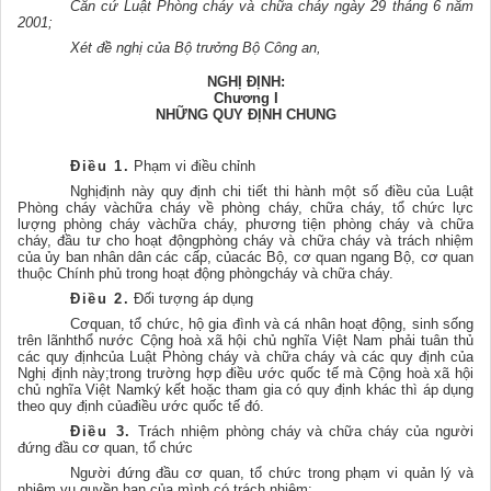
Căn cứ Luật Phòng cháy và chữa cháy ngày 29 tháng 6 năm
2001;
Xét đề nghị của Bộ trưởng Bộ Công an,
NGHỊ ĐỊNH:
Chương I
NHỮNG QUY ĐỊNH CHUNG
Điều 1.
Phạm vi điều chỉnh
Nghịđịnh này quy định chi tiết thi hành một số điều của Luật
Phòng cháy vàchữa cháy về phòng cháy, chữa cháy, tổ chức lực
lượng phòng cháy vàchữa cháy, phương tiện phòng cháy và chữa
cháy, đầu tư cho hoạt độngphòng cháy và chữa cháy và trách nhiệm
của ủy ban nhân dân các cấp, củacác Bộ, cơ quan ngang Bộ, cơ quan
thuộc Chính phủ trong hoạt động phòngcháy và chữa cháy.
Điều 2.
Đối tượng áp dụng
Cơquan, tổ chức, hộ gia đình và cá nhân hoạt động, sinh sống
trên lãnhthổ nước Cộng hoà xã hội chủ nghĩa Việt Nam phải tuân thủ
các quy địnhcủa Luật Phòng cháy và chữa cháy và các quy định của
Nghị định này;trong trường hợp điều ước quốc tế mà Cộng hoà xã hội
chủ nghĩa Việt Namký kết hoặc tham gia có quy định khác thì áp dụng
theo quy định củađiều ước quốc tế đó.
Điều 3.
Trách nhiệm phòng cháy và chữa cháy của người
đứng đầu cơ quan, tổ chức
Người đứng đầu cơ quan, tổ chức trong phạm vi quản lý và
nhiệm vụ quyền hạn của mình có trách nhiệm: