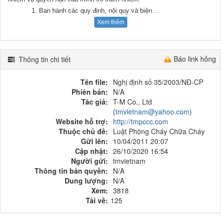
1. Ban hành các quy định, nội quy và biện
...
Xem thêm
Báo link hỏng
Thông tin chi tiết
Tên file:
Nghị định số 35/2003/NĐ-CP
Phiên bản:
N/A
Tác giả:
T-M Co., Ltd
(
tmvietnam@yahoo.com
)
Website hỗ trợ:
http://tmpccc.com
Thuộc chủ đề:
Luật Phòng Cháy Chữa Cháy
Gửi lên:
10/04/2011 20:07
Cập nhật:
26/10/2020 16:54
Người gửi:
tmvietnam
Thông tin bản quyền:
N/A
Dung lượng:
N/A
Xem:
3818
Tải về:
125