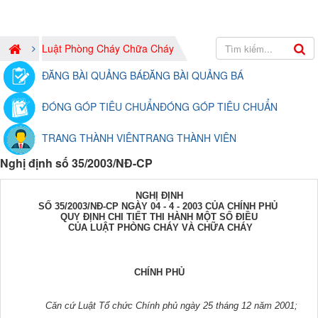
Luật Phòng Cháy Chữa Cháy
ĐĂNG BÀI QUẢNG BÁ
ĐĂNG BÀI QUẢNG BÁ
ĐÓNG GÓP TIÊU CHUẨN
ĐÓNG GÓP TIÊU CHUẨN
TRANG THÀNH VIÊN
TRANG THÀNH VIÊN
Nghị định số 35/2003/NĐ-CP
NGHỊ ĐỊNH
SỐ 35/2003/NĐ-CP NGÀY 04 - 4 - 2003 CỦA CHÍNH PHỦ
QUY ĐỊNH CHI TIẾT THI HÀNH MỘT SỐ ĐIỀU
CỦA LUẬT PHÒNG CHÁY VÀ CHỮA CHÁY
CHÍNH PHỦ
Căn cứ Luật Tổ chức Chính phủ ngày 25 tháng 12 năm 2001;