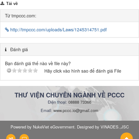
Tải về
Từ tmpccc.com:
http://tmpccc.com/uploads/Laws/1245314751.pdf
Đánh giá
Bạn đánh giá thế nào về file này?
Hãy click vào hình sao để đánh giá File
THƯ VIỆN CHUYÊN NGÀNH VỀ PCCC
Điện thoại:
08888 73366
Email:
www.pccc.io@gmail.com
Powered by NukeViet eGovernment. Designed by VINADES.,JSC