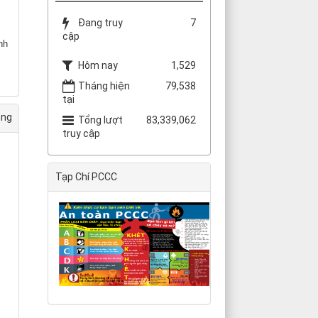
Đang truy
7
cập
nh
Hôm nay
1,529
Tháng hiện
79,538
tại
ỏng
Tổng lượt
83,339,062
truy cập
Tạp Chí PCCC