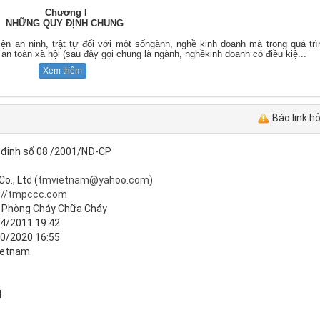
Chương I
NHỮNG QUY ĐỊNH CHUNG
iện an ninh, trật tự đối với một sốngành, nghề kinh doanh mà trong quá trì
ự an toàn xã hội (sau đây gọi chung là ngành, nghềkinh doanh có điều kiệ
...
Xem thêm
Báo link h
 định số 08 /2001/NĐ-CP
o., Ltd (
tmvietnam@yahoo.com
)
://tmpccc.com
 Phòng Cháy Chữa Cháy
4/2011 19:42
0/2020 16:55
ietnam
4