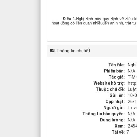
Điều 1.
Nghị định này quy định về điều k
hoạt động có liên quan nhiềuđến an ninh, trật t
Thông tin chi tiết
Tên file:
Nghị
Phiên bản:
N/A
Tác giả:
T-M C
Website hỗ trợ:
http
Thuộc chủ đề:
Luật
Gửi lên:
10/0
Cập nhật:
26/1
Người gửi:
tmv
Thông tin bản quyền:
N/A
Dung lượng:
N/A
Xem:
245
Tải về:
7