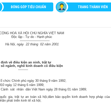
ĐÓNG GÓP TIÊU CHUẨN
TRANG THÀNH VIÊN
CỘNG HOÀ XÃ HỘI CHỦ NGHĨA VIỆT NAM
Độc lập - Tự do - Hạnh phúc
------------------------------
Hà Nội, ngày
22 tháng
02 năm 2001
định về điều kiện an ninh, trật tự
 số ngành, nghề kinh doanh có điều kiện
----------
Tổ chức Chính phủ ngày 30 tháng 9 năm 1992;
10 ngày 12 tháng 6 năm 1999;
Cảnh
sát
nhân
dân Việt Nam ngày 28 tháng 01 năm 1989;
uốc gia, trật tự an toàn xã hội;đảm bảo quyền kinh doanh hợp pháp của 
ần phát triển kinh tế xã hội;