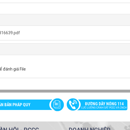
316639.pdf
ể đánh giá File
ĐƯỜNG DÂY NÓNG 114
ĂN BẢN PHÁP QUY
LỰC LƯỢNG CẢNH SÁT PCCC VÀ CNCH