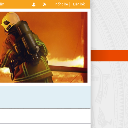
iếm
Thống kê
Liên kết