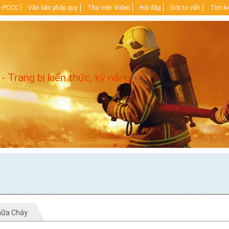
- PCCC
Văn bản pháp quy
Thư viện Video
Hỏi đáp
Góc tư vấn
Tìm k
 - Trang bị kiến thức, kỹ năng
hữa Cháy